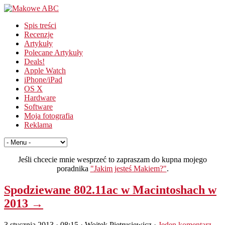
Spis treści
Recenzje
Artykuły
Polecane Artykuły
Deals!
Apple Watch
iPhone/iPad
OS X
Hardware
Software
Moja fotografia
Reklama
Jeśli chcecie mnie wesprzeć to zapraszam do kupna mojego
poradnika
"Jakim jesteś Makiem?"
.
Spodziewane 802.11ac w Macintoshach w
2013 →
3 stycznia 2013 · 08:15
· Wojtek Pietrusiewicz ·
Jeden komentarz