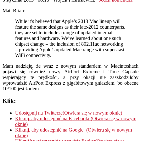
Matt Brian:
While it’s believed that Apple’s 2013 Mac lineup will
feature the same designs as their late-2012 counterparts,
they are set to include a range of updated internal
features and hardware. We’ve learned about one such
chipset change – the inclusion of 802.11ac networking
– providing Apple’s updated Mac range with super-fast
WiFi connectivity.
Mam nadzieję, że wraz z nowym standardem w Macintoshach
pojawi się również nowy AirPort Extreme i Time Capsule
wspierający te prędkości, a przy okazji nie zaszkodziłoby
wprowadzić AirPort Express z gigabitowym gniazdem, bo obecne
10/100 jest żartem.
Klik:
Udostępnij na Twitterze(Otwiera się w nowym oknie)
Kliknij, aby udostępnić na Facebooku(Otwiera się w nowym
oknie)
Kliknij, aby udostępnić na Google+(Otwiera się w nowym
oknie)