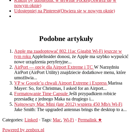
Kliknij by udostępnić w serwisie Pocket(Otwiera się w
nowym oknie)
Udostępniej na Pinterest(Otwiera się w nowym oknie)
Podobne artykuły
Apple ma zaadoptować 802.11ac Gigabit Wi-Fi jeszcze w
tym roku
AppleInsider donosi, że Apple ma szybko wypuścić
nowe urządzenia peryferyjne...
AirPort — opcje dla Airport Extreme i TC
W Narzędniu
AirPort (AirPort Utility) znajdziecie dodatkowe menu, które
umożliwia...
VP w Google’u chwali Airport Extreme i Express
Marissa
Mayer: So, for Christmas, I asked for an Airport...
Formatowanie Time Capsule
Jeśli przypadkiem robicie
przesiadkę z jednego Maka na drugiego i...
Najnowszy Mac Mini (late 2012) wspiera 450 Mb/s Wi-Fi
Jake Smith: The upgraded antennas brings the desktop to a...
Categories:
Linked
· Tags:
Mac
,
Wi-Fi
·
Permalink ★
Powered by zenbox.pl