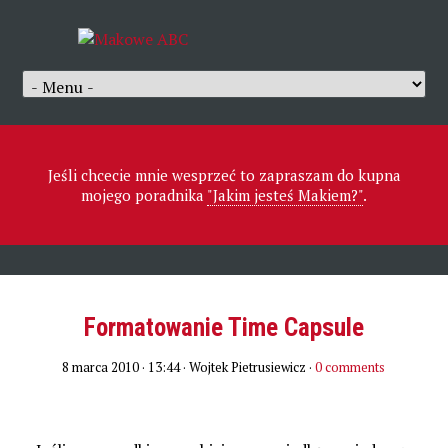
Jeśli chcecie mnie wesprzeć to zapraszam do kupna
mojego poradnika
"Jakim jesteś Makiem?"
.
Formatowanie Time Capsule
8 marca 2010 · 13:44
· Wojtek Pietrusiewicz ·
0 comments