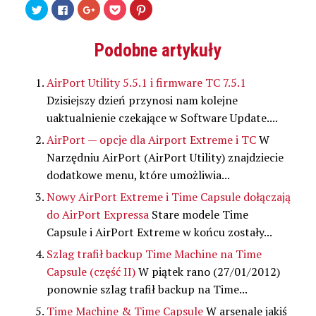
Udostępnij
Kliknij,
Kliknij,
Kliknij
Udostępniej
na
aby
aby
by
na
Twitterze(Otwiera
udostępnić
udostępnić
udostępnić
Pinterest(Otwiera
się
na
na
w
się
w
Facebooku(Otwiera
Google+
serwisie
w
Podobne artykuły
nowym
się
(Otwiera
Pocket(Otwiera
nowym
oknie)
w
się
się
oknie)
nowym
w
w
oknie)
nowym
nowym
AirPort Utility 5.5.1 i firmware TC 7.5.1
oknie)
oknie)
Dzisiejszy dzień przynosi nam kolejne
uaktualnienie czekające w Software Update....
AirPort — opcje dla Airport Extreme i TC
W
Narzędniu AirPort (AirPort Utility) znajdziecie
dodatkowe menu, które umożliwia...
Nowy AirPort Extreme i Time Capsule dołączają
do AirPort Expressa
Stare modele Time
Capsule i AirPort Extreme w końcu zostały...
Szlag trafił backup Time Machine na Time
Capsule (część II)
W piątek rano (27/01/2012)
ponownie szlag trafił backup na Time...
Time Machine & Time Capsule
W arsenale jakiś