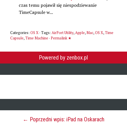
czas temu pojawił się niespodziewanie
TimeCapsule w...
Categories:
OS X
· Tags:
AirPort Utility
,
Apple
,
Mac
,
OS X
,
Time
Capsule
,
Time Machine
·
Permalink ★
Powered by zenbox.pl
← Poprzedni wpis: iPad na Oskarach