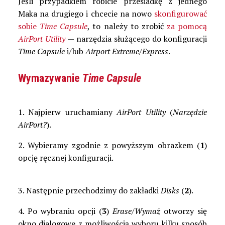
Jeśli przypadkiem robicie przesiadkę z jednego
Maka na drugiego i chcecie na nowo
skonfigurować
sobie
Time Capsule
, to należy to zrobić
za pomocą
AirPort Utility
— narzędzia służącego do konfiguracji
Time Capsule
i/lub
Airport Extreme/Express
.
Wymazywanie
Time Capsule
1. Najpierw uruchamiany
AirPort Utility
(
Narzędzie
AirPort?
).
2. Wybieramy zgodnie z powyższym obrazkem (
1
)
opcję ręcznej konfiguracji.
3. Następnie przechodzimy do zakładki
Disks
(
2
).
4. Po wybraniu opcji (
3
)
Erase/Wymaż
otworzy się
okno dialogowe z możliwością wyboru kilku sposób