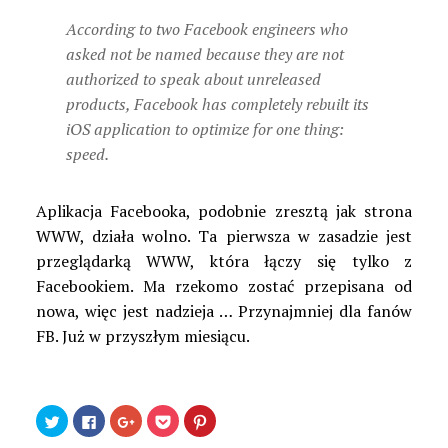
According to two Facebook engineers who
asked not be named because they are not
authorized to speak about unreleased
products, Facebook has completely rebuilt its
iOS application to optimize for one thing:
speed.
Aplikacja Facebooka, podobnie zresztą jak strona
WWW, działa wolno. Ta pierwsza w zasadzie jest
przeglądarką WWW, która łączy się tylko z
Facebookiem. Ma rzekomo zostać przepisana od
nowa, więc jest nadzieja … Przynajmniej dla fanów
FB. Już w przyszłym miesiącu.
Udostępnij
Kliknij,
Kliknij,
Kliknij
Udostępniej
na
aby
aby
by
na
Twitterze(Otwiera
udostępnić
udostępnić
udostępnić
Pinterest(Otwiera