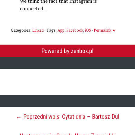
We think the fact that Instagram is
connected...
Categories:
Linked
· Tags:
App
,
Facebook
,
iOS
·
Permalink ★
Powered by zenbox.pl
← Poprzedni wpis: Cytat dnia – Bartosz Dul