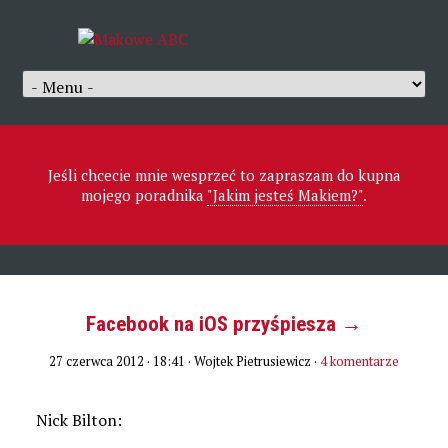
Jeśli chcecie mnie wesprzeć to zapraszam do kupna
mojego poradnika
"Jakim jesteś Makiem?"
.
Facebook na iOS przyśpiesza →
27 czerwca 2012 · 18:41
· Wojtek Pietrusiewicz ·
4 komentarze
Nick Bilton: