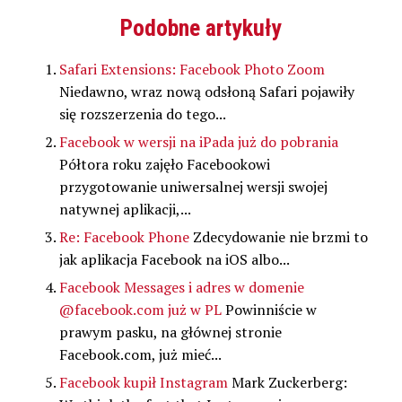
się
na
na
w
się
w
Facebooku(Otwiera
Google+
serwisie
w
Podobne artykuły
nowym
się
(Otwiera
Pocket(Otwiera
nowym
oknie)
w
się
się
oknie)
nowym
w
w
oknie)
nowym
nowym
Safari Extensions: Facebook Photo Zoom
oknie)
oknie)
Niedawno, wraz nową odsłoną Safari pojawiły
się rozszerzenia do tego...
Facebook w wersji na iPada już do pobrania
Półtora roku zajęło Facebookowi
przygotowanie uniwersalnej wersji swojej
natywnej aplikacji,...
Re: Facebook Phone
Zdecydowanie nie brzmi to
jak aplikacja Facebook na iOS albo...
Facebook Messages i adres w domenie
@facebook.com już w PL
Powinniście w
prawym pasku, na głównej stronie
Facebook.com, już mieć...
Facebook kupił Instagram
Mark Zuckerberg: