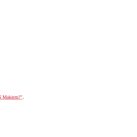
eś Makiem?"
.