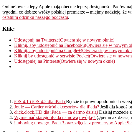
Online’owe sklepy Apple mają obecnie lepszą dostępność iPadów najn
tygodni, co dobrze wróży polskiej premierze – miejmy nadzieję, że wsz
ostatnim odcinku naszego podcastu
.
Klik:
Udostępnij na Twitterze(Otwiera się w nowym oknie)
Kliknij, aby udostępnić na Facebooku(Otwiera się w nowym o
Kliknij, aby udostępnić na Google+(Otwiera się w nowym okn
Kliknij by udostępnić w serwisie Pocket(Otwiera się w nowym
Udostępniej na Pinterest(Otwiera się w nowym oknie)
iOS 4.1 i iOS 4.2 dla iPada
Będzie to prawdopodobnie ta wersja
Joule — Cartier wśród akcesoriów dla iPada?
Jeśli dla kogoś p
click.clock.HD dla iPada — za darmo dzisiaj
Dzisiaj możecie 
Wymieniać starego iPada na nową dwójkę?
@pemmax dzisiaj na
Unboxing nowego iPada 3 oraz zdjęcia z premiery w Apple S