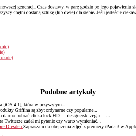
owszej generacji. Czas dostawy, w parę godzin po jego pojawieniu się
yscy chętni dostaną sztukę (lub dwie) dla siebie. Jeśli jesteście cieka
knie)
ie)
 oknie)
Podobne artykuły
 [iOS 4.1], która w przyszyłym...
rodukty Griffina są zbyt ordynarne czy popularne...
za darmo pobrać click.clock.HD — designerski zegar —...
 Twitterze zadał mi pytanie czy warto wymieniać...
tore Dresden
Zapraszam do obejrzenia zdjęć z premiery iPada 3 w Apple