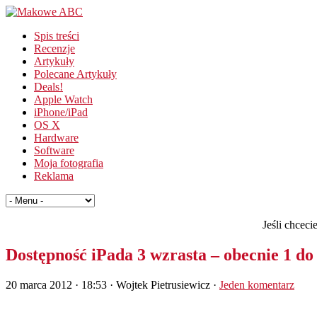
Spis treści
Recenzje
Artykuły
Polecane Artykuły
Deals!
Apple Watch
iPhone/iPad
OS X
Hardware
Software
Moja fotografia
Reklama
Jeśli chcec
Dostępność iPada 3 wzrasta – obecnie 1 do
20 marca 2012 · 18:53
· Wojtek Pietrusiewicz ·
Jeden komentarz