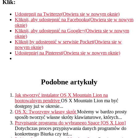
Klik:
Udostępnij na Twitterze(Otwiera się w nowym oknie)
Kliknij, aby udostępnić na Facebooku(Otwiera się w nowym
oknie)
Kliknij, aby udostępnić na Google+(Otwiera się w nowym
oknie)
Kliknij by udostępnić w serwisie Pocket(Otwiera się w
nowym oknie)
Udostępniej na Pinterest(Otwiera się w nowym oknie)
Podobne artykuły
Jak stworzyć instalator OS X Mountain Lion na
bootowalnym pendrive
OS X Mountain Lion ma być
dostępny już w okresie...
OS X: Tworzymy własny skrót
Możemy w bardzo prosty
sposób tworzyć własne skróty klawiaturowe, których...
Przypisanie programu do wybranego Space [OS X Lion]
Dotychczas proces przypisywania danych programów do
konkretnego Biurka czy też...