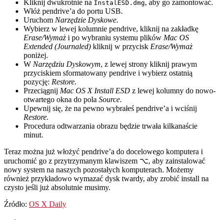
Kliknij dwukrotnie na
, aby go zamontować.
InstalESD.dmg
Włóż pendrive’a do portu USB.
Uruchom
Narzędzie Dyskowe
.
Wybierz w lewej kolumnie pendrive, kliknij na zakładkę
Erase/Wymaż
i po wybraniu systemu plików
Mac OS
Extended (Journaled)
kliknij w przycisk
Erase/Wymaż
poniżej.
W
Narzędziu Dyskowym
, z lewej strony kliknij prawym
przyciskiem sformatowany pendrive i wybierz ostatnią
pozycję:
Restore.
Przeciągnij
Mac OS X Install ESD
z lewej kolumny do nowo-
otwartego okna do pola
Source
.
Upewnij się, że na pewno wybrałeś pendrive’a i wciśnij
Restore.
Procedura odtwarzania obrazu będzie trwała kilkanaście
minut.
Teraz można już włożyć pendrive’a do docelowego komputera i
uruchomić go z przytrzymanym klawiszem ⌥, aby zainstalować
nowy system na naszych pozostałych komputerach. Możemy
również przykładowo wymazać dysk twardy, aby zrobić install na
czysto jeśli już absolutnie musimy.
Źródło:
OS X Daily