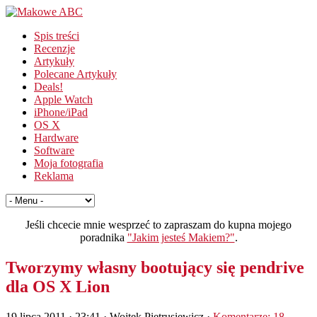
Spis treści
Recenzje
Artykuły
Polecane Artykuły
Deals!
Apple Watch
iPhone/iPad
OS X
Hardware
Software
Moja fotografia
Reklama
Jeśli chcecie mnie wesprzeć to zapraszam do kupna mojego
poradnika
"Jakim jesteś Makiem?"
.
Tworzymy własny bootujący się pendrive
dla OS X Lion
19 lipca 2011 · 23:41
· Wojtek Pietrusiewicz ·
Komentarze: 18