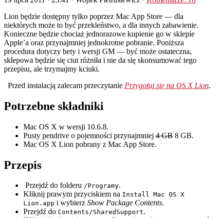
Lion będzie dostępny tylko poprzez Mac App Store — dla
niektórych może to być przekleństwo, a dla innych zabawienie.
Konieczne będzie chociaż jednorazowe kupienie go w sklepie
Apple’a oraz przynajmniej jednokrotne pobranie. Poniższa
procedura dotyczy bety i wersji GM — być może ostateczna,
sklepowa będzie się ciut różniła i nie da się skonsumować tego
przepisu, ale trzymajmy kciuki.
Przed instalacją zalecam przeczytanie
Przygotuj się na OS X Lion
.
Potrzebne składniki
Mac OS X w wersji 10.6.8.
Pusty pendrive o pojemności przynajmniej
4 GB
8 GB.
Mac OS X Lion pobrany z Mac App Store.
Przepis
Przejdź do folderu
.
/Programy
Kliknij prawym przyciskiem na
Install Mac OS X
i wybierz
Show Package Contents.
Lion.app
Przejdź do
.
Contents/SharedSupport