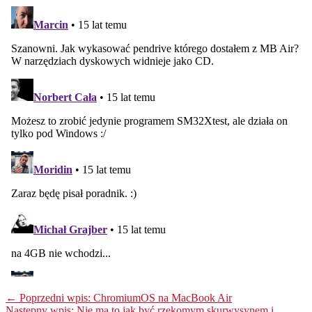
← Poprzedni wpis: ChromiumOS na MacBook Air
Następny wpis: Nie ma to jak być rzekomym skurwysynem i