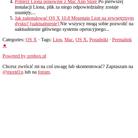
Pobierz Liona ponownie z Mac App Store
Po pierwszej
instalacji Liona, plik za niego odpowiedzialny zostaje
usunięty,...
Jak zainstalować OS X 10.8 Mountain Lion na zewnętrznym
dysku? [uaktualnienie]
Nie wszyscy mogą sobie pozwolić na
uaktualnienie głównego systemu operacyjnego...
Categories:
OS X
· Tags:
Lion
,
Mac
,
OS X
,
Poradniki
·
Permalink
★
Powered by zenbox.pl
Chcesz zwrócić mi na coś uwagę lub skomentować? Zapraszam na
@morid1n
lub na
forum
.