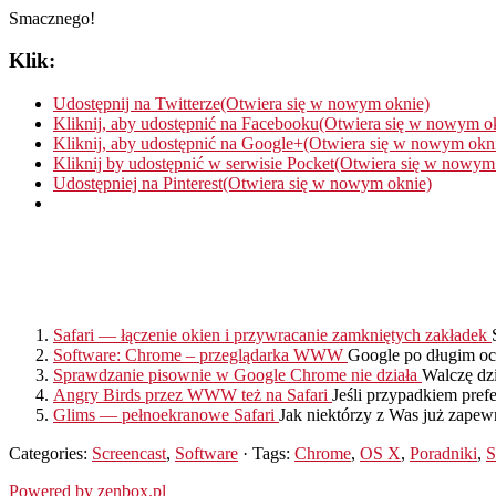
Smacznego!
Klik:
Udostępnij na Twitterze(Otwiera się w nowym oknie)
Kliknij, aby udostępnić na Facebooku(Otwiera się w nowym o
Kliknij, aby udostępnić na Google+(Otwiera się w nowym okn
Kliknij by udostępnić w serwisie Pocket(Otwiera się w nowym
Udostępniej na Pinterest(Otwiera się w nowym oknie)
Safari — łączenie okien i przywracanie zamkniętych zakładek
Software: Chrome – przeglądarka WWW
Google po długim ocz
Sprawdzanie pisownie w Google Chrome nie działa
Walczę dzi
Angry Birds przez WWW też na Safari
Jeśli przypadkiem prefe
Glims — pełnoekranowe Safari
Jak niektórzy z Was już zapewn
Categories:
Screencast
,
Software
· Tags:
Chrome
,
OS X
,
Poradniki
,
S
Powered by zenbox.pl