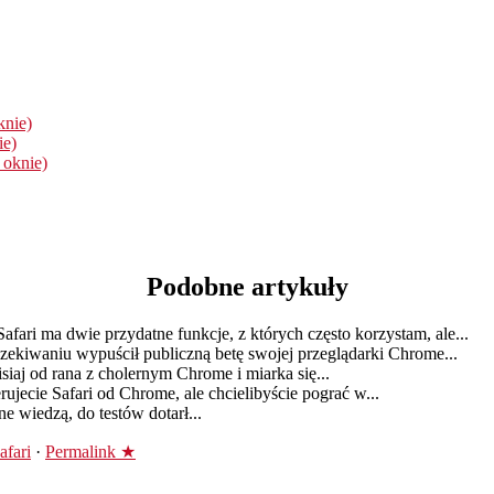
knie)
ie)
 oknie)
Podobne artykuły
Safari ma dwie przydatne funkcje, z których często korzystam, ale...
ekiwaniu wypuścił publiczną betę swojej przeglądarki Chrome...
siaj od rana z cholernym Chrome i miarka się...
rujecie Safari od Chrome, ale chcielibyście pograć w...
e wiedzą, do testów dotarł...
afari
·
Permalink ★