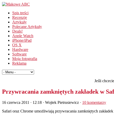
Spis treści
Recenzje
Artykuły
Polecane Artykuły
Deals!
Apple Watch
iPhone/iPad
OS X
Hardware
Software
Moja fotografia
Reklama
Jeśli chcec
Przywracania zamkniętych zakładek w Safa
16 czerwca 2011 · 12:18
· Wojtek Pietrusiewicz ·
10 komentarzy
Safari oraz Chrome umożliwiają przywracania zamkniętych zakładek lub