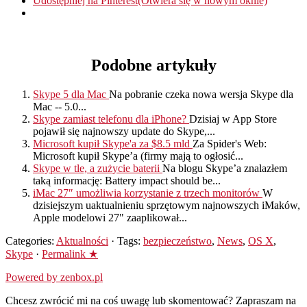
Udostępniej na Pinterest(Otwiera się w nowym oknie)
Podobne artykuły
Skype 5 dla Mac
Na pobranie czeka nowa wersja Skype dla
Mac -- 5.0...
Skype zamiast telefonu dla iPhone?
Dzisiaj w App Store
pojawił się najnowszy update do Skype,...
Microsoft kupił Skype'a za $8.5 mld
Za Spider's Web:
Microsoft kupił Skype’a (firmy mają to ogłosić...
Skype w tle, a zużycie baterii
Na blogu Skype’a znalazłem
taką informację: Battery impact should be...
iMac 27″ umożliwia korzystanie z trzech monitorów
W
dzisiejszym uaktualnieniu sprzętowym najnowszych iMaków,
Apple modelowi 27" zaaplikował...
Categories:
Aktualności
· Tags:
bezpieczeństwo
,
News
,
OS X
,
Skype
·
Permalink ★
Powered by zenbox.pl
Chcesz zwrócić mi na coś uwagę lub skomentować? Zapraszam na