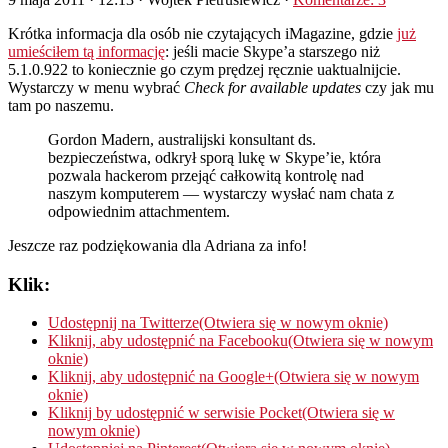
Krótka informacja dla osób nie czytających iMagazine, gdzie
już
umieściłem tą informację
: jeśli macie Skype’a starszego niż
5.1.0.922 to koniecznie go czym prędzej ręcznie uaktualnijcie.
Wystarczy w menu wybrać
Check for available updates
czy jak mu
tam po naszemu.
Gordon Madern, australijski konsultant ds.
bezpieczeństwa, odkrył sporą lukę w Skype’ie, która
pozwala hackerom przejąć całkowitą kontrolę nad
naszym komputerem — wystarczy wysłać nam chata z
odpowiednim attachmentem.
Jeszcze raz podziękowania dla Adriana za info!
Klik:
Udostępnij na Twitterze(Otwiera się w nowym oknie)
Kliknij, aby udostępnić na Facebooku(Otwiera się w nowym
oknie)
Kliknij, aby udostępnić na Google+(Otwiera się w nowym
oknie)
Kliknij by udostępnić w serwisie Pocket(Otwiera się w
nowym oknie)