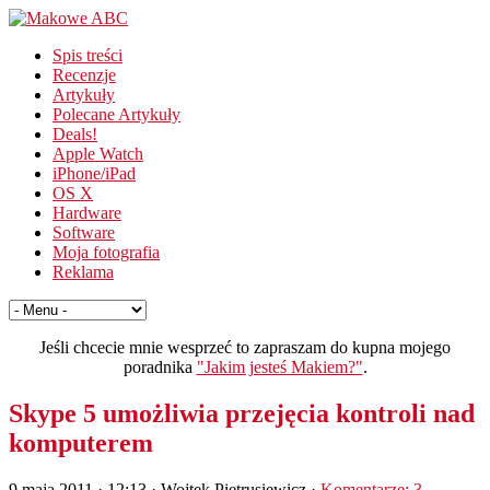
Spis treści
Recenzje
Artykuły
Polecane Artykuły
Deals!
Apple Watch
iPhone/iPad
OS X
Hardware
Software
Moja fotografia
Reklama
Jeśli chcecie mnie wesprzeć to zapraszam do kupna mojego
poradnika
"Jakim jesteś Makiem?"
.
Skype 5 umożliwia przejęcia kontroli nad
komputerem
9 maja 2011 · 12:13
· Wojtek Pietrusiewicz ·
Komentarze: 3