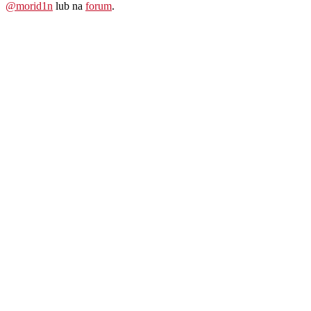
@morid1n
lub na
forum
.