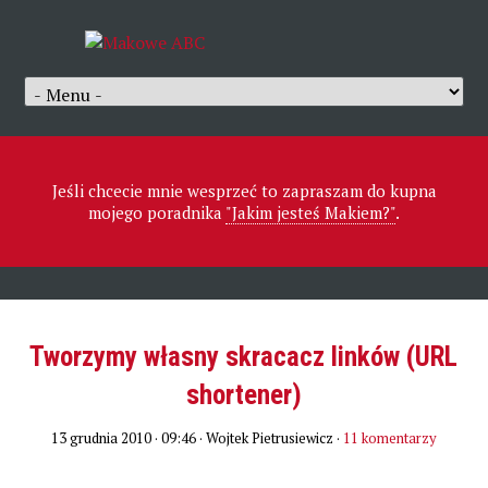
Jeśli chcecie mnie wesprzeć to zapraszam do kupna
mojego poradnika
"Jakim jesteś Makiem?"
.
Tworzymy własny skracacz linków (URL
shortener)
13 grudnia 2010 · 09:46
· Wojtek Pietrusiewicz ·
11 komentarzy