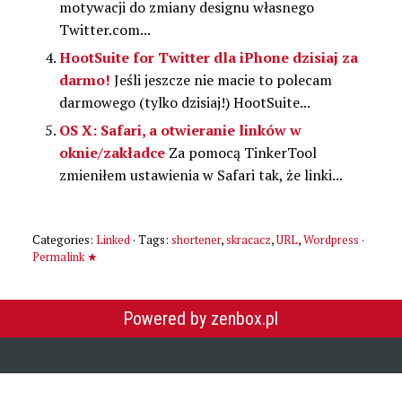
motywacji do zmiany designu własnego
Twitter.com...
HootSuite for Twitter dla iPhone dzisiaj za
darmo!
Jeśli jeszcze nie macie to polecam
darmowego (tylko dzisiaj!) HootSuite...
OS X: Safari, a otwieranie linków w
oknie/zakładce
Za pomocą TinkerTool
zmieniłem ustawienia w Safari tak, że linki...
Categories:
Linked
· Tags:
shortener
,
skracacz
,
URL
,
Wordpress
·
Permalink ★
Powered by zenbox.pl