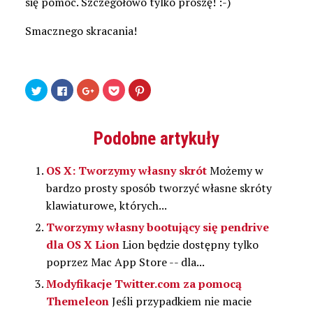
się pomóc. Szczegółowo tylko proszę! :-)
Smacznego skracania!
Udostępnij
Kliknij,
Kliknij,
Kliknij
Udostępniej
na
aby
aby
by
na
Twitterze(Otwiera
udostępnić
udostępnić
udostępnić
Pinterest(Otwiera
się
na
na
w
się
w
Facebooku(Otwiera
Google+
serwisie
w
nowym
się
(Otwiera
Pocket(Otwiera
nowym
Podobne artykuły
oknie)
w
się
się
oknie)
nowym
w
w
oknie)
nowym
nowym
oknie)
oknie)
OS X: Tworzymy własny skrót
Możemy w
bardzo prosty sposób tworzyć własne skróty
klawiaturowe, których...
Tworzymy własny bootujący się pendrive
dla OS X Lion
Lion będzie dostępny tylko
poprzez Mac App Store -- dla...
Modyfikacje Twitter.com za pomocą
Themeleon
Jeśli przypadkiem nie macie