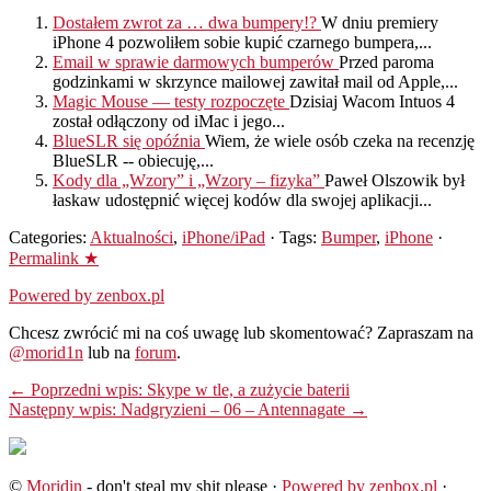
Dostałem zwrot za … dwa bumpery!?
W dniu premiery
iPhone 4 pozwoliłem sobie kupić czarnego bumpera,...
Email w sprawie darmowych bumperów
Przed paroma
godzinkami w skrzynce mailowej zawitał mail od Apple,...
Magic Mouse — testy rozpoczęte
Dzisiaj Wacom Intuos 4
został odłączony od iMac i jego...
BlueSLR się opóźnia
Wiem, że wiele osób czeka na recenzję
BlueSLR -- obiecuję,...
Kody dla „Wzory” i „Wzory – fizyka”
Paweł Olszowik był
łaskaw udostępnić więcej kodów dla swojej aplikacji...
Categories:
Aktualności
,
iPhone/iPad
· Tags:
Bumper
,
iPhone
·
Permalink ★
Powered by zenbox.pl
Chcesz zwrócić mi na coś uwagę lub skomentować? Zapraszam na
@morid1n
lub na
forum
.
← Poprzedni wpis: Skype w tle, a zużycie baterii
Następny wpis: Nadgryzieni – 06 – Antennagate →
©
Moridin
- don't steal my shit please ·
Powered by zenbox.pl
·