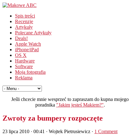
Spis treści
Recenzje
Artykuły
Polecane Artykuły
Deals!
Apple Watch
iPhone/iPad
OS X
Hardware
Software
Moja fotografia
Reklama
Jeśli chcecie mnie wesprzeć to zapraszam do kupna mojego
poradnika
"Jakim jesteś Makiem?"
.
Zwroty za bumpery rozpoczęte
23 lipca 2010 · 00:41
· Wojtek Pietrusiewicz ·
1 Comment