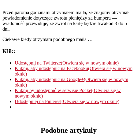
Przed paroma godzinami otrzymałem maila, że znajomy otrzymał
powiadomienie dotyczące zwrotu pieniędzy za bumpera —
wiadomość przewiduje, że zwrot na kartę będzie trwał od 3 do 5
dni.
Ciekawe kiedy otrzymam podobnego maila …
Klik:
Udostępnij na Twitterze(Otwiera się w nowym oknie)
Kliknij, aby udostępnić na Facebooku(Otwiera się w nowym
oknie)
Kliknij, aby udostępnić na Google+(Otwiera się w nowym
oknie)
Kliknij by udostępnić w serwisie Pocket(Otwiera się w
nowym oknie)
Udostępniej na Pinterest(Otwiera się w nowym oknie)
Podobne artykuły