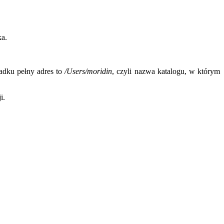
ka.
dku pełny adres to
/Users/moridin
, czyli nazwa katalogu, w którym
i.