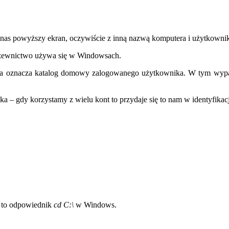
ta nas powyższy ekran, oczywiście z inną nazwą komputera i użytkowni
zewnictwo używa się w Windowsach.
da oznacza katalog domowy zalogowanego użytkownika. W tym wypa
ka – gdy korzystamy z wielu kont to przydaje się to nam w identyfikacj
t to odpowiednik
cd C:\
w Windows.