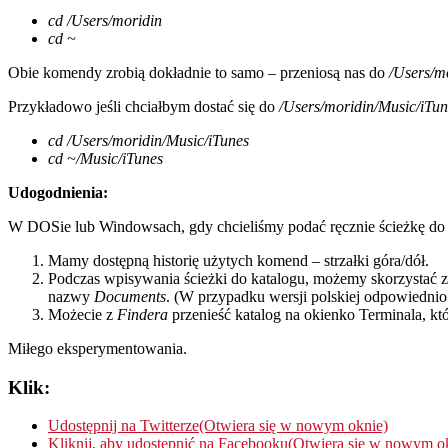
cd /Users/moridin
cd ~
Obie komendy zrobią dokładnie to samo – przeniosą nas do
/Users/m
Przykładowo jeśli chciałbym dostać się do
/Users/moridin/Music/iTun
cd /Users/moridin/Music/iTunes
cd ~/Music/iTunes
Udogodnienia:
W DOSie lub Windowsach, gdy chcieliśmy podać ręcznie ścieżkę do wy
Mamy dostępną historię użytych komend – strzałki góra/dół.
Podczas wpisywania ścieżki do katalogu, możemy skorzysta
nazwy
Documents
. (W przypadku wersji polskiej odpowiedni
Możecie z
Findera
przenieść katalog na okienko Terminala, któ
Miłego eksperymentowania.
Klik:
Udostępnij na Twitterze(Otwiera się w nowym oknie)
Kliknij, aby udostępnić na Facebooku(Otwiera się w nowym o