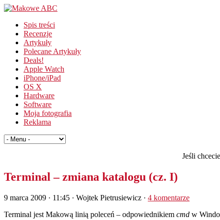
Spis treści
Recenzje
Artykuły
Polecane Artykuły
Deals!
Apple Watch
iPhone/iPad
OS X
Hardware
Software
Moja fotografia
Reklama
Jeśli chcec
Terminal – zmiana katalogu (cz. I)
9 marca 2009 · 11:45
· Wojtek Pietrusiewicz ·
4 komentarze
Terminal jest Makową linią poleceń – odpowiednikiem
cmd
w Windows