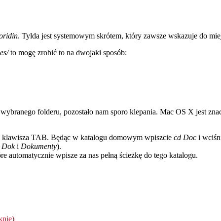
oridin
. Tylda jest systemowym skrótem, który zawsze wskazuje do miejsc
es/
to mogę zrobić to na dwojaki sposób:
branego folderu, pozostało nam sporo klepania. Mac OS X jest znaczn
ć z klawisza TAB. Będąc w katalogu domowym wpiszcie
cd Doc
i wciśn
o
Dok
i
Dokumenty
).
re automatycznie wpisze za nas pełną ścieżkę do tego katalogu.
knie)