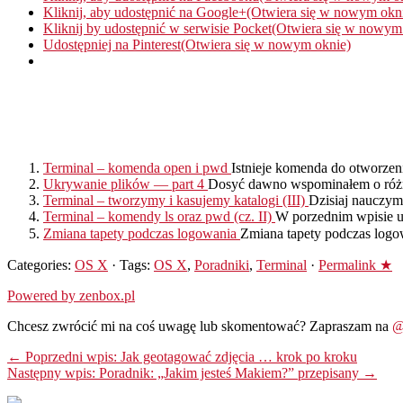
Kliknij, aby udostępnić na Google+(Otwiera się w nowym okn
Kliknij by udostępnić w serwisie Pocket(Otwiera się w nowym
Udostępniej na Pinterest(Otwiera się w nowym oknie)
Terminal – komenda open i pwd
Istnieje komenda do otworzen
Ukrywanie plików — part 4
Dosyć dawno wspominałem o różn
Terminal – tworzymy i kasujemy katalogi (III)
Dzisiaj nauczymy
Terminal – komendy ls oraz pwd (cz. II)
W porzednim wpisie uc
Zmiana tapety podczas logowania
Zmiana tapety podczas logow
Categories:
OS X
· Tags:
OS X
,
Poradniki
,
Terminal
·
Permalink ★
Powered by zenbox.pl
Chcesz zwrócić mi na coś uwagę lub skomentować? Zapraszam na
@
← Poprzedni wpis: Jak geotagować zdjęcia … krok po kroku
Następny wpis: Poradnik: „Jakim jesteś Makiem?” przepisany →