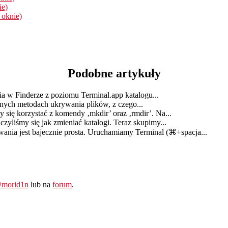
ie)
 oknie)
Podobne artykuły
ia w Finderze z poziomu Terminal.app katalogu...
ych metodach ukrywania plików, z czego...
 się korzystać z komendy ‚mkdir’ oraz ‚rmdir’. Na...
zyliśmy się jak zmieniać katalogi. Teraz skupimy...
ania jest bajecznie prosta. Uruchamiamy Terminal (⌘+spacja...
morid1n
lub na
forum
.