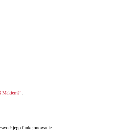
eś Makiem?"
.
yswoić jego funkcjonowanie.