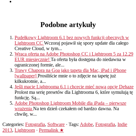
Podobne artykuły
Pudełkowy Lightroom 6.1 bez nowych funkcji obecnych w
Lightroom CC
Wczoraj pojawił się spory update dla całego
Creative Cloud, w tym...
Wraca oferta na Adobe Photoshop CC i Lightroom 5 za 12.29
EUR miesięcznie!
Ta oferta była dostępna do niedawna w
ograniczonej formie, ale...
Trawy Chapora na Goa jako tapeta dla Mac, iPad i iPhone
[wallpaper]
Prosiliście mnie o to zdjęcie na tapetę już
kilkukrotnie, a...
Jeśli macie Lightrooma 6.1 i chcecie mieć nową opcję Dehaze
Prolost ma serię presetów dla Lightrooma 6, które symulują tę
funkcję. Są...
Adobe Photoshop Lightroom Mobile dla iPada – pierwsze
wrażenia
Na ten dzień czekałem od bardzo dawna. Na
chwilę, w...
Categories:
Fotografia
,
Software
· Tags:
Adobe
,
Fotografia
,
Indie
2013
,
Lightroom
·
Permalink ★