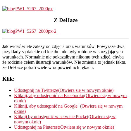
Z DeHaze
Jak widać wiele zależy od zdjęcia oraz warunków. Powyższe dwa
przykłady są dalekie od ideału i nie były robione w sprzyjających
warunkach. Normalnie nie pokazałbym nikomu tych zdjęć, chyba
że rodzinie celem ilustracji warunków. Nie zmienia to jednak faktu,
że DeHaze potrafi wiele w odpowiednich rękach.
Klik:
Udostępnij na Twitterze(Otwiera się w nowym oknie)
Kliknij, aby udostępnić na Facebooku(Otwiera się w nowym
oknie)
Kliknij, aby udostępnić na Google+(Otwiera się w nowym
oknie)
Kliknij by udostępnić w serwisie Pocket(Otwiera się w
nowym oknie)
Udostępniej na Pinterest(Otwiera się w nowym oknie)