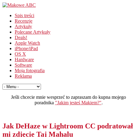
Spis treści
Recenzje
Artykuły
Polecane Artykuły
Deals!
Apple Watch
iPhone/iPad
OS X
Hardware
Software
Moja fotografia
Reklama
Jeśli chcecie mnie wesprzeć to zapraszam do kupna mojego
poradnika
"Jakim jesteś Makiem?"
.
Jak DeHaze w Lightroom CC podratował
mi zdjęcie Taj Mahalu