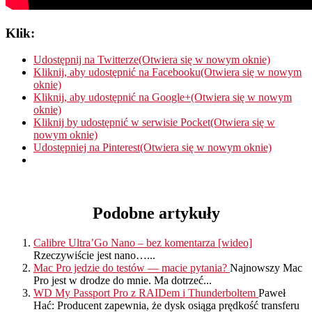
Klik:
Udostępnij na Twitterze(Otwiera się w nowym oknie)
Kliknij, aby udostępnić na Facebooku(Otwiera się w nowym
oknie)
Kliknij, aby udostępnić na Google+(Otwiera się w nowym
oknie)
Kliknij by udostępnić w serwisie Pocket(Otwiera się w
nowym oknie)
Udostępniej na Pinterest(Otwiera się w nowym oknie)
Podobne artykuły
Calibre Ultra’Go Nano – bez komentarza [wideo]
Rzeczywiście jest nano…...
Mac Pro jedzie do testów — macie pytania?
Najnowszy Mac
Pro jest w drodze do mnie. Ma dotrzeć...
WD My Passport Pro z RAIDem i Thunderboltem
Paweł
Hać: Producent zapewnia, że dysk osiąga prędkość transferu