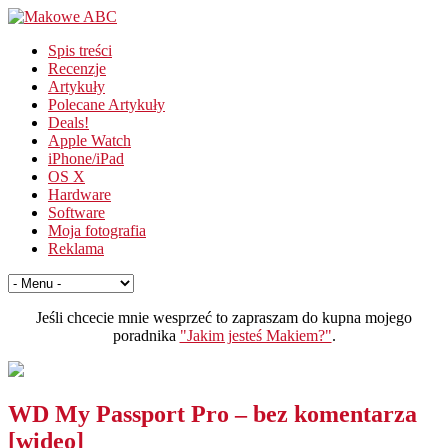
Spis treści
Recenzje
Artykuły
Polecane Artykuły
Deals!
Apple Watch
iPhone/iPad
OS X
Hardware
Software
Moja fotografia
Reklama
Jeśli chcecie mnie wesprzeć to zapraszam do kupna mojego
poradnika
"Jakim jesteś Makiem?"
.
WD My Passport Pro – bez komentarza
[wideo]