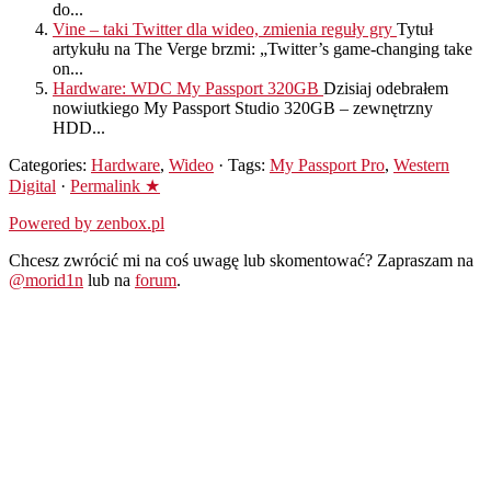
do...
Vine – taki Twitter dla wideo, zmienia reguły gry
Tytuł
artykułu na The Verge brzmi: „Twitter’s game-changing take
on...
Hardware: WDC My Passport 320GB
Dzisiaj odebrałem
nowiutkiego My Passport Studio 320GB – zewnętrzny
HDD...
Categories:
Hardware
,
Wideo
· Tags:
My Passport Pro
,
Western
Digital
·
Permalink ★
Powered by zenbox.pl
Chcesz zwrócić mi na coś uwagę lub skomentować? Zapraszam na
@morid1n
lub na
forum
.