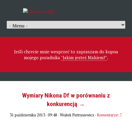
Jeśli chcecie mnie wesprzeć to zapraszam do kupna
mojego poradnika
"Jakim jesteś Makiem?"
.
Wymiary Nikona Df w porównaniu z
konkurencją →
31 października 2013 · 09:48
· Wojtek Pietrusiewicz ·
Komentarze: 7