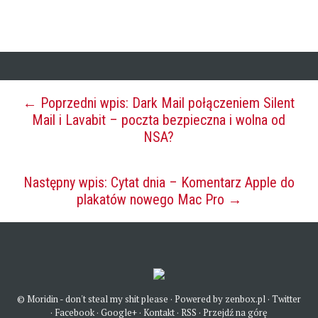
← Poprzedni wpis: Dark Mail połączeniem Silent
Mail i Lavabit – poczta bezpieczna i wolna od
NSA?
Następny wpis: Cytat dnia – Komentarz Apple do
plakatów nowego Mac Pro →
©
Moridin
- don't steal my shit please ·
Powered by zenbox.pl
·
Twitter
·
Facebook
·
Google+
·
Kontakt
·
RSS
·
Przejdź na górę