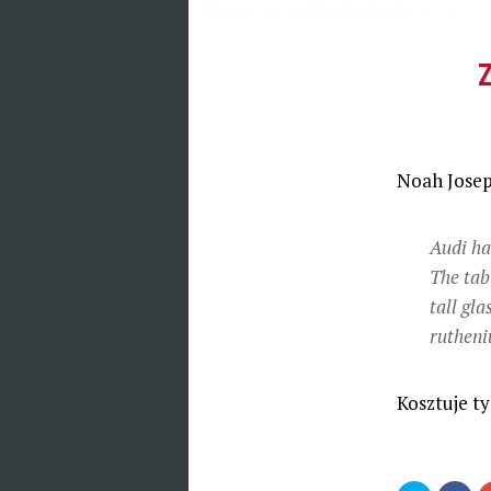
Z
Noah Josep
Audi ha
The tab
tall gla
rutheni
Kosztuje ty