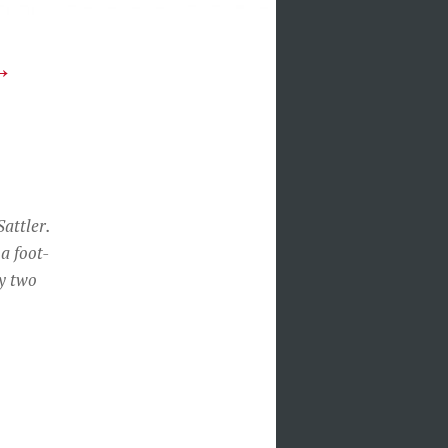
 →
attler.
a foot-
by two