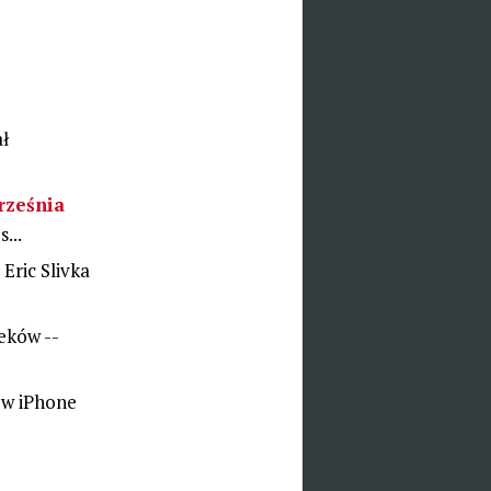
ał
rześnia
...
n
Eric Slivka
eków --
ew iPhone