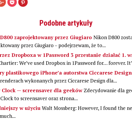
ij,
Kliknij,
Kliknij
Udostępniej
aby
by
na
Otwiera
stępnić
udostępnić
udostępnić
Pinterest(Otwiera
na
w
się
ebooku(Otwiera
Google+
serwisie
w
(Otwiera
Pocket(Otwiera
nowym
Podobne artykuły
się
się
oknie)
ym
w
w
e)
nowym
nowym
oknie)
oknie)
D800 zaprojektowany przez Giugiaro
Nikon D800 zost
ktowany przez Giugiaro – podejrzewam, że to...
rzez Dropboxa w 1Password 3 przestanie działać 1. w
hartier: We’ve used Dropbox in 1Password for… forever. It’s
y plastikowego iPhone’a autorstwa Ciccarese Desig
 renderach wykonanych przez Ciccarese Design dla...
 Clock — screensaver dla geeków
Zdecydowanie dla ge
Clock to screensaver oraz strona...
niejszy w użyciu
Walt Mossberg: However, I found the n
much...