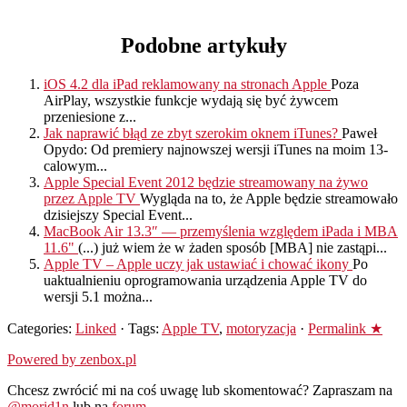
Podobne artykuły
iOS 4.2 dla iPad reklamowany na stronach Apple
Poza
AirPlay, wszystkie funkcje wydają się być żywcem
przeniesione z...
Jak naprawić błąd ze zbyt szerokim oknem iTunes?
Paweł
Opydo: Od premiery najnowszej wersji iTunes na moim 13-
calowym...
Apple Special Event 2012 będzie streamowany na żywo
przez Apple TV
Wygląda na to, że Apple będzie streamowało
dzisiejszy Special Event...
MacBook Air 13.3″ — przemyślenia względem iPada i MBA
11.6"
(...) już wiem że w żaden sposób [MBA] nie zastąpi...
Apple TV – Apple uczy jak ustawiać i chować ikony
Po
uaktualnieniu oprogramowania urządzenia Apple TV do
wersji 5.1 można...
Categories:
Linked
· Tags:
Apple TV
,
motoryzacja
·
Permalink ★
Powered by zenbox.pl
Chcesz zwrócić mi na coś uwagę lub skomentować? Zapraszam na
@morid1n
lub na
forum
.