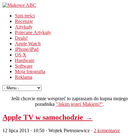
Spis treści
Recenzje
Artykuły
Polecane Artykuły
Deals!
Apple Watch
iPhone/iPad
OS X
Hardware
Software
Moja fotografia
Reklama
Jeśli chcecie mnie wesprzeć to zapraszam do kupna mojego
poradnika
"Jakim jesteś Makiem?"
.
Apple TV w samochodzie →
12 lipca 2013 · 10:50
· Wojtek Pietrusiewicz ·
2 komentarze