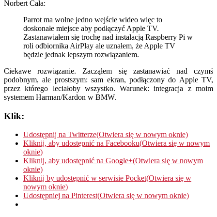
Norbert Cała:
Parrot ma wolne jedno wejście wideo więc to
doskonałe miejsce aby podłączyć Apple TV.
Zastanawiałem się trochę nad instalacją Raspberry Pi w
roli odbiornika AirPlay ale uznałem, że Apple TV
będzie jednak lepszym rozwiązaniem.
Ciekawe rozwiązanie. Zacząłem się zastanawiać nad czymś
podobnym, ale prostszym: sam ekran, podłączony do Apple TV,
przez którego leciałoby wszystko. Warunek: integracja z moim
systemem Harman/Kardon w BMW.
Klik:
Udostępnij na Twitterze(Otwiera się w nowym oknie)
Kliknij, aby udostępnić na Facebooku(Otwiera się w nowym
oknie)
Kliknij, aby udostępnić na Google+(Otwiera się w nowym
oknie)
Kliknij by udostępnić w serwisie Pocket(Otwiera się w
nowym oknie)
Udostępniej na Pinterest(Otwiera się w nowym oknie)