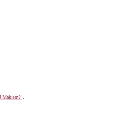
eś Makiem?"
.