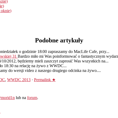
knie)
ie)
 oknie)
Podobne artykuły
niedziałek o godzinie 18:00 zapraszamy do MacLife Cafe, przy...
awskiej 31
Bardzo miło mi Was poinformować o fantastycznym wydarzen
23/10/2012, będziemy mieli zaszczyt zaprosić Was wszystkich na...
oło 18:30 na relację na żywo z WWDC...
amy do wersji video z naszego drugiego odcinka na żywo....
DC
,
WWDC 2013
·
Permalink ★
morid1n
lub na
forum
.
→