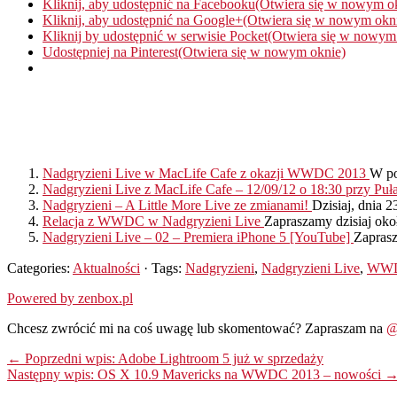
Kliknij, aby udostępnić na Facebooku(Otwiera się w nowym o
Kliknij, aby udostępnić na Google+(Otwiera się w nowym okn
Kliknij by udostępnić w serwisie Pocket(Otwiera się w nowym
Udostępniej na Pinterest(Otwiera się w nowym oknie)
Nadgryzieni Live w MacLife Cafe z okazji WWDC 2013
W po
Nadgryzieni Live z MacLife Cafe – 12/09/12 o 18:30 przy Puł
Nadgryzieni – A Little More Live ze zmianami!
Dzisiaj, dnia 
Relacja z WWDC w Nadgryzieni Live
Zapraszamy dzisiaj ok
Nadgryzieni Live – 02 – Premiera iPhone 5 [YouTube]
Zaprasz
Categories:
Aktualności
· Tags:
Nadgryzieni
,
Nadgryzieni Live
,
WW
Powered by zenbox.pl
Chcesz zwrócić mi na coś uwagę lub skomentować? Zapraszam na
@
← Poprzedni wpis: Adobe Lightroom 5 już w sprzedaży
Następny wpis: OS X 10.9 Mavericks na WWDC 2013 – nowości 