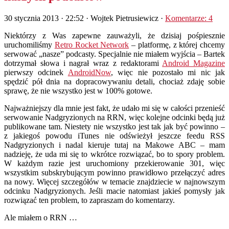
30 stycznia 2013 · 22:52
· Wojtek Pietrusiewicz ·
Komentarze: 4
Niektórzy z Was zapewne zauważyli, że dzisiaj pośpiesznie
uruchomiliśmy
Retro Rocket Network
– platformę, z której chcemy
serwować „nasze” podcasty. Specjalnie nie miałem wyjścia – Bartek
dotrzymał słowa i nagrał wraz z redaktorami
Android Magazine
pierwszy odcinek
AndroidNow
, więc nie pozostało mi nic jak
spędzić pół dnia na dopracowywaniu detali, chociaż zdaję sobie
sprawę, że nie wszystko jest w 100% gotowe.
Najważniejszy dla mnie jest fakt, że udało mi się w całości przenieść
serwowanie Nadgryzionych na RRN, więc kolejne odcinki będą już
publikowane tam. Niestety nie wszystko jest tak jak być powinno –
z jakiegoś powodu iTunes nie odświeżył jeszcze feedu RSS
Nadgryzionych i nadal kieruje tutaj na Makowe ABC – mam
nadzieję, że uda mi się to wkrótce rozwiązać, bo to spory problem.
W każdym razie jest uruchomiony przekierowanie 301, więc
wszystkim subskrybującym powinno prawidłowo przełączyć adres
na nowy. Więcej szczegółów w temacie znajdziecie w najnowszym
odcinku Nadgryzionych. Jeśli macie natomiast jakieś pomysły jak
rozwiązać ten problem, to zapraszam do komentarzy.
Ale miałem o RRN …