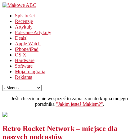
Spis treści
Recenzje
Artykuły
Polecane Artykuły
Deals!
Apple Watch
iPhone/iPad
OS X
Hardware
Software
Moja fotografia
Reklama
Jeśli chcecie mnie wesprzeć to zapraszam do kupna mojego
poradnika
"Jakim jesteś Makiem?"
.
Retro Rocket Network – miejsce dla
naszych podcastów