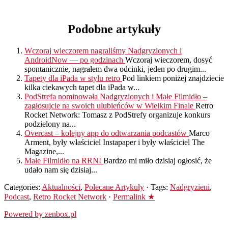
Podobne artykuły
Wczoraj wieczorem nagraliśmy Nadgryzionych i
AndroidNow — po godzinach
Wczoraj wieczorem, dosyć
spontanicznie, nagrałem dwa odcinki, jeden po drugim...
Tapety dla iPada w stylu retro
Pod linkiem poniżej znajdziecie
kilka ciekawych tapet dla iPada w...
PodStrefa nominowała Nadgryzionych i Małe Filmidło –
zagłosujcie na swoich ulubieńców w Wielkim Finale
Retro
Rocket Network: Tomasz z PodStrefy organizuje konkurs
podzielony na...
Overcast – kolejny app do odtwarzania podcastów
Marco
Arment, były właściciel Instapaper i były właściciel The
Magazine,...
Małe Filmidło na RRN!
Bardzo mi miło dzisiaj ogłosić, że
udało nam się dzisiaj...
Categories:
Aktualności
,
Polecane Artykuły
· Tags:
Nadgryzieni
,
Podcast
,
Retro Rocket Network
·
Permalink ★
Powered by zenbox.pl