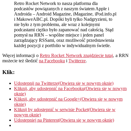
Retro Rocket Network to nasza platforma dla
podcastów powiązanych z naszym światem Apple i
Androida – Android Magazine, iMagazine, iPod.info.pl
i MakoweABC.pl. Dopóki byli tylko Nadgryzieni, to
nie było z tym problemu, ale wraz z kolejnymi
podcastami ciężko było zapanować nad całością. Stąd
pomysł na RRN – wspólne miejsce i jeden panel
zarządzający RSSami, oraz możliwość przedstawienia
każdej pozycji z portfolio w indywidualnym świetle.
Więcej informacji o
Retro Rocket Network znajdziecie tutaj
, a RRN
możecie też śledzić
na Facebooku
i
Twitterze
.
Klik:
Udostępnij na Twitterze(Otwiera się w nowym oknie)
Kliknij, aby udostępnić na Facebooku(Otwiera się w nowym
oknie)
Kliknij, aby udostępnić na Google+(Otwiera się w nowym
oknie)
Kliknij by udostępnić w serwisie Pocket(Otwiera się w
nowym oknie)
Udostępniej na Pinterest(Otwiera się w nowym oknie)