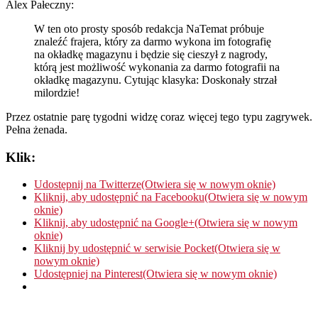
Alex Pałeczny:
W ten oto prosty sposób redakcja NaTemat próbuje
znaleźć frajera, który za darmo wykona im fotografię
na okładkę magazynu i będzie się cieszył z nagrody,
którą jest możliwość wykonania za darmo fotografii na
okładkę magazynu. Cytując klasyka: Doskonały strzał
milordzie!
Przez ostatnie parę tygodni widzę coraz więcej tego typu zagrywek.
Pełna żenada.
Klik:
Udostępnij na Twitterze(Otwiera się w nowym oknie)
Kliknij, aby udostępnić na Facebooku(Otwiera się w nowym
oknie)
Kliknij, aby udostępnić na Google+(Otwiera się w nowym
oknie)
Kliknij by udostępnić w serwisie Pocket(Otwiera się w
nowym oknie)
Udostępniej na Pinterest(Otwiera się w nowym oknie)