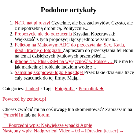
Podobne artykuły
NaTemat.pl ruszył
Czytelnie, ale bez zachwytów. Czysto, ale
z niepotrzebną drobnicą. Politycznie,...
Propozycje nie do odrzucenia
Krystian Kozerawski:
Większość z tych propozycji łączy jedno: w zamian...
Felieton na Makowym ABC do przeczytania: Sex, Katla,
iPad i trochę o fotografii
Zapraszam do przeczytania felietonu
na temat dzisiejszych tytułowych przemyśleń....
iPhone 4 w Plus GSM na wyłączność w Polsce …
Nie ma to
jak marketing i robienie ludziom wodę z...
Samsung skopiował logo Engadget
Przez takie działania tracę
cały szacunek do tej firmy. Mają...
Categories:
Linked
· Tags:
Fotografia
·
Permalink ★
Powered by zenbox.pl
Chcesz zwrócić mi na coś uwagę lub skomentować? Zapraszam na
@morid1n
lub na
forum
.
← Poprzedni wpis: Największe wpadki Apple
Następny wpis: Nadgryzieni Video – 03 – iDresden [teaser] →