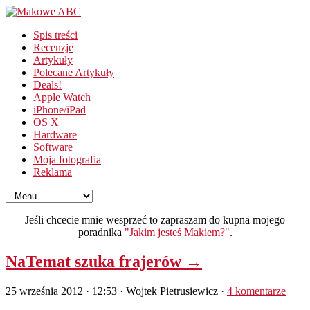
Spis treści
Recenzje
Artykuły
Polecane Artykuły
Deals!
Apple Watch
iPhone/iPad
OS X
Hardware
Software
Moja fotografia
Reklama
Jeśli chcecie mnie wesprzeć to zapraszam do kupna mojego
poradnika
"Jakim jesteś Makiem?"
.
NaTemat szuka frajerów →
25 września 2012 · 12:53
· Wojtek Pietrusiewicz ·
4 komentarze