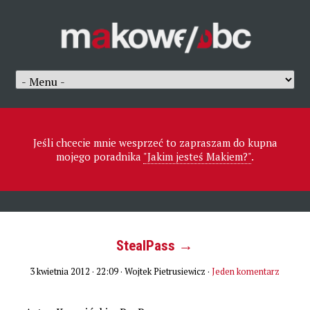
Jeśli chcecie mnie wesprzeć to zapraszam do kupna
mojego poradnika
"Jakim jesteś Makiem?"
.
StealPass →
3 kwietnia 2012 · 22:09
· Wojtek Pietrusiewicz ·
Jeden komentarz