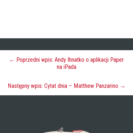
← Poprzedni wpis: Andy Ihnatko o aplikacji Paper
na iPada
Następny wpis: Cytat dnia – Matthew Panzarino →