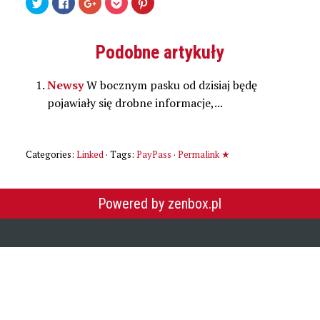
Udostępnij
Kliknij,
Kliknij,
Kliknij
Udostępniej
na
aby
aby
by
na
Twitterze(Otwiera
udostępnić
udostępnić
udostępnić
Pinterest(Otwiera
się
na
na
w
się
w
Facebooku(Otwiera
Google+
serwisie
w
nowym
się
(Otwiera
Pocket(Otwiera
nowym
Podobne artykuły
oknie)
w
się
się
oknie)
nowym
w
w
oknie)
nowym
nowym
oknie)
oknie)
Newsy
W bocznym pasku od dzisiaj będę
pojawiały się drobne informacje,...
Categories:
Linked
· Tags:
PayPass
·
Permalink ★
Powered by zenbox.pl