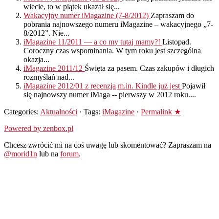
wiecie, to w piątek ukazał się...
Wakacyjny numer iMagazine (7-8/2012)
Zapraszam do
pobrania najnowszego numeru iMagazine – wakacyjnego „7-
8/2012”. Nie...
iMagazine 11/2011 — a co my tutaj mamy?!
Listopad.
Coroczny czas wspominania. W tym roku jest szczególna
okazja...
iMagazine 2011/12
Święta za pasem. Czas zakupów i długich
rozmyślań nad...
iMagazine 2012/01 z recenzją m.in. Kindle już jest
Pojawił
się najnowszy numer iMaga -- pierwszy w 2012 roku....
Categories:
Aktualności
· Tags:
iMagazine
·
Permalink ★
Powered by zenbox.pl
Chcesz zwrócić mi na coś uwagę lub skomentować? Zapraszam na
@morid1n
lub na
forum
.