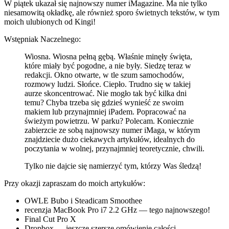
W piątek ukazał się najnowszy numer iMagazine. Ma nie tylko
niesamowitą okładkę
, ale również sporo świetnych tekstów, w tym
moich ulubionych od Kingi!
Wstępniak Naczelnego:
Wiosna. Wiosna pełną gębą. Właśnie minęły święta,
które miały być pogodne, a nie były. Siedzę teraz w
redakcji. Okno otwarte, w tle szum samochodów,
rozmowy ludzi. Słońce. Ciepło. Trudno się w takiej
aurze skoncentrować. Nie mogło tak być kilka dni
temu? Chyba trzeba się gdzieś wynieść ze swoim
makiem lub przynajmniej iPadem. Popracować na
świeżym powietrzu. W parku? Polecam. Koniecznie
zabierzcie ze sobą najnowszy numer iMaga, w którym
znajdziecie dużo ciekawych artykułów, idealnych do
poczytania w wolnej, przynajmniej teoretycznie, chwili.
Tylko nie dajcie się namierzyć tym, którzy Was śledzą!
Przy okazji zapraszam do moich artykułów:
OWLE Bubo i Steadicam Smoothee
recenzja MacBook Pro i7 2.2 GHz — tego najnowszego!
Final Cut Pro X
Dropbox — jeszcze szersze omówienie całości