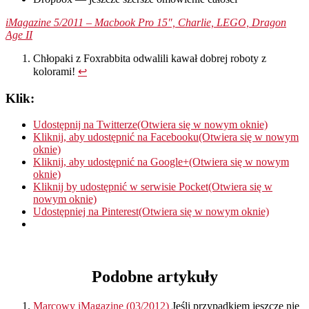
iMagazine 5/2011 – Macbook Pro 15″, Charlie, LEGO, Dragon
Age II
Chłopaki z Foxrabbita odwalili kawał dobrej roboty z
kolorami!
↩
Klik:
Udostępnij na Twitterze(Otwiera się w nowym oknie)
Kliknij, aby udostępnić na Facebooku(Otwiera się w nowym
oknie)
Kliknij, aby udostępnić na Google+(Otwiera się w nowym
oknie)
Kliknij by udostępnić w serwisie Pocket(Otwiera się w
nowym oknie)
Udostępniej na Pinterest(Otwiera się w nowym oknie)
Podobne artykuły
Marcowy iMagazine (03/2012)
Jeśli przypadkiem jeszcze nie