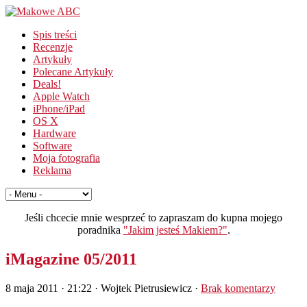
Spis treści
Recenzje
Artykuły
Polecane Artykuły
Deals!
Apple Watch
iPhone/iPad
OS X
Hardware
Software
Moja fotografia
Reklama
Jeśli chcecie mnie wesprzeć to zapraszam do kupna mojego
poradnika
"Jakim jesteś Makiem?"
.
iMagazine 05/2011
8 maja 2011 · 21:22
· Wojtek Pietrusiewicz ·
Brak komentarzy