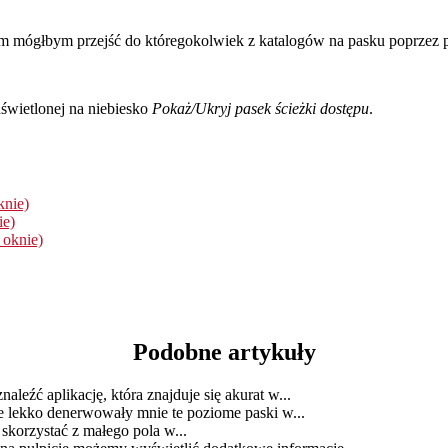
em mógłbym przejść do któregokolwiek z katalogów na pasku poprzez 
świetlonej na niebiesko
Pokaż/Ukryj pasek ścieżki dostępu
.
knie)
ie)
 oknie)
Podobne artykuły
naleźć aplikację, która znajduje się akurat w...
e lekko denerwowały mnie te poziome paski w...
 skorzystać z małego pola w...