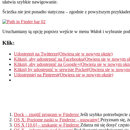
ułatwia szybkie nawigowanie.
Ścieżka nie jest ponadto statyczna – zgodnie z powyższym przykład
Uruchamiany tą opcję poprzez wejście w menu
Widok
i wybranie pod
Klik:
Udostępnij na Twitterze(Otwiera się w nowym oknie)
Kliknij, aby udostępnić na Facebooku(Otwiera się w nowym o
Kliknij, aby udostępnić na Google+(Otwiera się w nowym okn
Kliknij by udostępnić w serwisie Pocket(Otwiera się w nowym
Udostępniej na Pinterest(Otwiera się w nowym oknie)
Dock – znajdź program w Finderze
Jeśli szybko potrzebujecie z
OS X: Poziome paski w Finderze – usuwamy!
Przyznam się, ż
OS X [10.6] – szukanie w Finderze
Zdarza mi się dosyć często