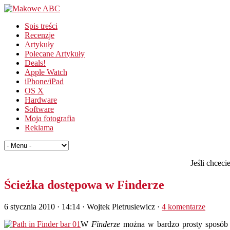
Spis treści
Recenzje
Artykuły
Polecane Artykuły
Deals!
Apple Watch
iPhone/iPad
OS X
Hardware
Software
Moja fotografia
Reklama
Jeśli chcec
Ścieżka dostępowa w Finderze
6 stycznia 2010 · 14:14
· Wojtek Pietrusiewicz ·
4 komentarze
W
Finderze
można w bardzo prosty sposób ur