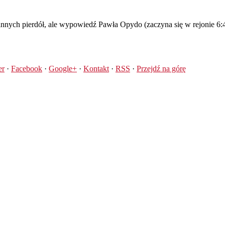
nnych pierdół, ale wypowiedź Pawła Opydo (zaczyna się w rejonie 6:4
er
·
Facebook
·
Google+
·
Kontakt
·
RSS
·
Przejdź na górę