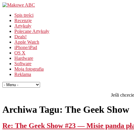
Spis treści
Recenzje
Artykuły
Polecane Artykuły
Deals!
Apple Watch
iPhone/iPad
OS X
Hardware
Software
Moja fotografia
Reklama
Jeśli chcec
Archiwa Tagu:
The Geek Show
Re: The Geek Show #23 — Misie panda pł