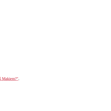
eś Makiem?"
.