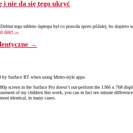
i nie da się tego ukryć
ebiut tego tableto–laptopa był co prawda sporo później, bo dopiero w
aj dalej
→
identyczne →
used by Surface RT when using Metro-style apps.
0p screen in the Surface Pro doesn’t out-perform the 1366 x 768 displa
amusement of my children this week, you can in fact see minute differen
lmost identical, in many cases.