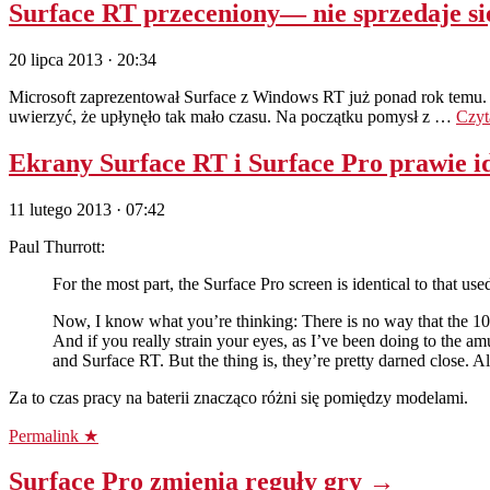
Surface RT przeceniony— nie sprzedaje się 
20 lipca 2013 · 20:34
Microsoft zaprezentował Surface z Windows RT już ponad rok temu. D
uwierzyć, że upłynęło tak mało czasu. Na początku pomysł z …
Czyt
Ekrany Surface RT i Surface Pro prawie 
11 lutego 2013 · 07:42
Paul Thurrott:
For the most part, the Surface Pro screen is identical to that 
Now, I know what you’re thinking: There is no way that the 108
And if you really strain your eyes, as I’ve been doing to the 
and Surface RT. But the thing is, they’re pretty darned close. A
Za to czas pracy na baterii znacząco różni się pomiędzy modelami.
Permalink ★
Surface Pro zmienia reguły gry →