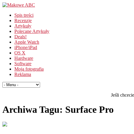
Spis treści
Recenzje
Artykuły
Polecane Artykuły
Deals!
Apple Watch
iPhone/iPad
OS X
Hardware
Software
Moja fotografia
Reklama
Jeśli chcec
Archiwa Tagu:
Surface Pro