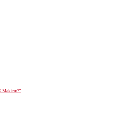
eś Makiem?"
.