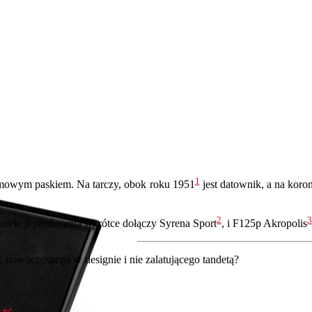
1
umowym paskiem. Na tarczy, obok roku 1951
jest datownik, a na koro
2
3
kolekcji producenta wkrótce dołączy Syrena Sport
, i F125p Akropolis
 nowoczesnego w designie i nie zalatującego tandetą?
.
↩