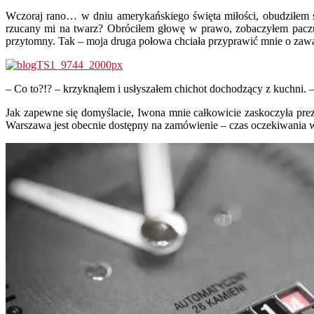
W
czoraj rano… w dniu amerykańskiego święta miłości, obudziłem s
rzucany mi na twarz? Obróciłem głowę w prawo, zobaczyłem paczus
przytomny. Tak – moja druga połowa chciała przyprawić mnie o zawa
– Co to?!? – krzyknąłem i usłyszałem chichot dochodzący z kuchni
Jak zapewne się domyślacie, Iwona mnie całkowicie zaskoczyła pre
Warszawa jest obecnie dostępny na zamówienie – czas oczekiwania we