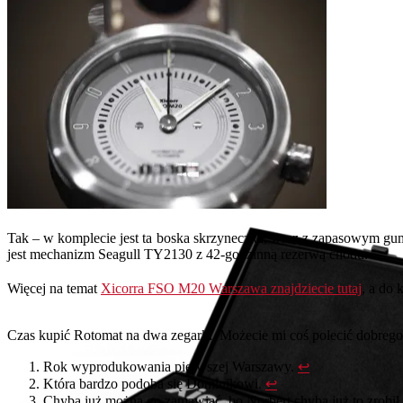
Tak – w komplecie jest ta boska skrzyneczka, wraz z zapasowym g
jest mechanizm Seagull TY2130 z 42-godzinną rezerwą chodu.
Więcej na temat
Xicorra FSO M20 Warszawa znajdziecie tutaj
, a do 
Czas kupić Rotomat na dwa zegarki. Możecie mi coś polecić dobrego,
Rok wyprodukowania pierwszej Warszawy.
↩
Która bardzo podoba się Dominikowi.
↩
Chyba już można go zamawiać, bo Norbert chyba już to zrobił