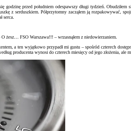
ię godzinę przed południem odespawszy długi tydzień. Obudziłem si
zkę z serduszkiem. Półprzytomny zacząłem ją rozpakowywać, spojrza
ł serca.
. – O żesz… FSO Warszawa!!! – wrzasnąłem z niedowierzaniem.
zentem, a ten wyjątkowo przypadł mi gustu – spośród czterech dostęp
dług producenta wynosi do czterech miesięcy od jego złożenia, ale mo