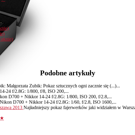
knie)
ie)
 oknie)
Podobne artykuły
k: Małgorzata Zubik: Pokaz sztucznych ogni zacznie się (...)...
-24 f/2.8G: 1/800, f/8, ISO 200,...
kon D700 + Nikkor 14-24 f/2.8G: 1/800, ISO 200, f/2.8,...
Nikon D700 + Nikkor 14-24 f/2.8G: 1/60, f/2.8, ISO 1600,...
arszawa 2013
Najładniejszy pokaz fajerwerków jaki widziałem w Warsza
 ★