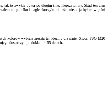
ę, jak to zwykle bywa po długim śnie, nieprzytomny. Skąd ten cień
łem na pudełko i nagle skoczyło mi ciśnienie, a ja byłem w pełni
nych kolorów wybrała zresztą ten idealny dla mnie. Xicorr FSO M20
jego dostarczyli po dokładnie 55 dniach.