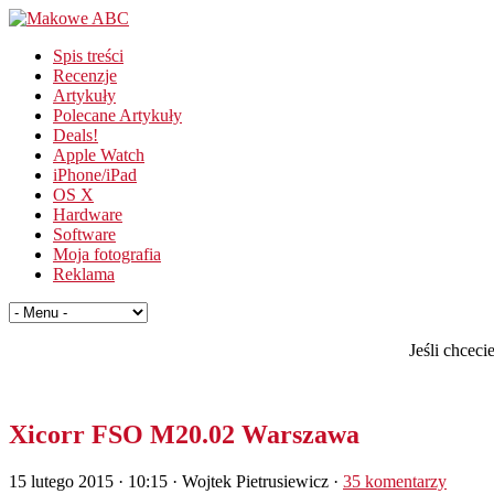
Spis treści
Recenzje
Artykuły
Polecane Artykuły
Deals!
Apple Watch
iPhone/iPad
OS X
Hardware
Software
Moja fotografia
Reklama
Jeśli chcec
Xicorr FSO M20.02 Warszawa
15 lutego 2015 · 10:15
· Wojtek Pietrusiewicz ·
35 komentarzy