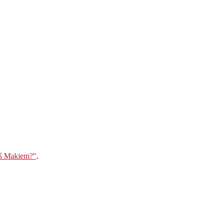
eś Makiem?"
.