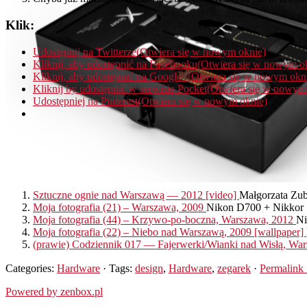
Klik:
Udostępnij na Twitterze(Otwiera się w nowym oknie)
Kliknij, aby udostępnić na Facebooku(Otwiera się w nowym o
Kliknij, aby udostępnić na Google+(Otwiera się w nowym okn
Kliknij by udostępnić w serwisie Pocket(Otwiera się w nowym
Udostępniej na Pinterest(Otwiera się w nowym oknie)
Sztuczne ognie nad Warszawą — 2012 [video]
Małgorzata Zubi
Moja fotografia (21) – Warszawa, 2009
Nikon D700 + Nikkor 14
Moja fotografia (44) – Krzywo-po-boczna, Warszawa, 2012
Ni
Moja fotografia (22) – Niebo nad Warszawą, 2009 [wallpaper]
(prawie) Codziennik 017 — Fajerwerki/Wianki nad Wisłą, W
Categories:
Hardware
· Tags:
design
,
Hardware
,
zegarek
·
Permalink
Powered by zenbox.pl