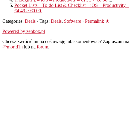
Pocket Lists – To-do List & Checklist – iOS – Productivity –
€4.49 > €0.00
...
Categories:
Deals
· Tags:
Deals
,
Software
·
Permalink ★
Powered by zenbox.pl
Chcesz zwrócić mi na coś uwagę lub skomentować? Zapraszam na
@morid1n
lub na
forum
.