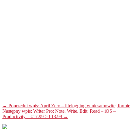
← Poprzedni wpis: April Zero – lifelogging w niesamowitej formie
Następny wpis: Writer Pro: Note, Write, Edit, Read – iOS –
Productivity – €17.99 > €13.99 →