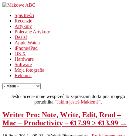
Spis treści
Recenzje
Artykuły
Polecane Artykuły
Deals!
Apple Watch
iPhone/iPad
OS X
Hardware
Software
Moja fotografia
Reklama
Jeśli chcecie mnie wesprzeć to zapraszam do kupna mojego
poradnika
"Jakim jesteś Makiem?"
.
Writer Pro: Note, Write, Edit, Read –
Mac – Productivity – €17.99 > €13.99 →
16 lipca 2014 · 09:21
· Wojtek Pietrusiewicz ·
Brak komentarzy