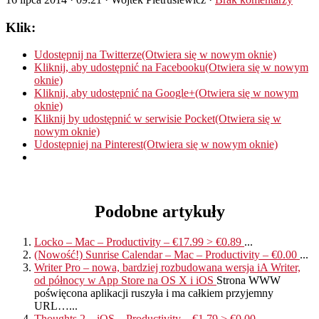
Klik:
Udostępnij na Twitterze(Otwiera się w nowym oknie)
Kliknij, aby udostępnić na Facebooku(Otwiera się w nowym
oknie)
Kliknij, aby udostępnić na Google+(Otwiera się w nowym
oknie)
Kliknij by udostępnić w serwisie Pocket(Otwiera się w
nowym oknie)
Udostępniej na Pinterest(Otwiera się w nowym oknie)
Podobne artykuły
Locko – Mac – Productivity – €17.99 > €0.89
...
(Nowość!) Sunrise Calendar – Mac – Productivity – €0.00
...
Writer Pro – nowa, bardziej rozbudowana wersja iA Writer,
od północy w App Store na OS X i iOS
Strona WWW
poświęcona aplikacji ruszyła i ma całkiem przyjemny
URL…...
Thoughts 2 – iOS – Productivity – €1.79 > €0.00
...