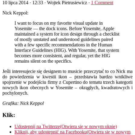
10 lipca 2014 · 12:33
· Wojtek Pietrusiewicz ·
1 Comment
Nick Keppol:
I want to focus on my favorite visual update in
Yosemite — the dock icons. Before Yosemite, Apple
maintained a system for icon design through a checklist
of mostly unstated and understood guidelines paired
with a few specific recommendations in the Human
Interface Guidelines (HIG). With Yosemite, that system
becomes more consistent, and regular, yet the HIG
remains silent on the specifics.
Jeśli interesujecie się designem to musicie przeczytać to co Nick ma
do powiedzenia w kwestii ikon – przedstawia bardzo wnikliwe
spojrzenie w podejściu firmy z Cupertino do tematu trzech kategorii
nowych ikon obecnych w Yosemite – okrągłych, kwadratowych i
pochylonych.
Grafika: Nick Keppol
Klik:
Udostępnij na Twitterze(Otwiera się w nowym oknie)
Kliknij, aby udostępnić na Facebooku(Otwiera się w nowym