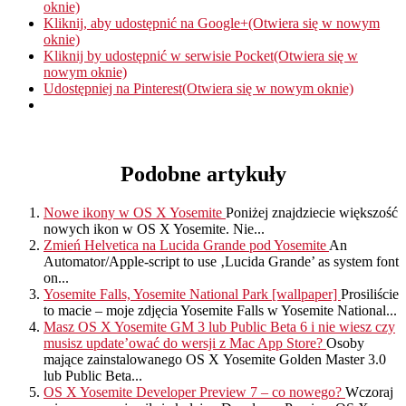
oknie)
Kliknij, aby udostępnić na Google+(Otwiera się w nowym
oknie)
Kliknij by udostępnić w serwisie Pocket(Otwiera się w
nowym oknie)
Udostępniej na Pinterest(Otwiera się w nowym oknie)
Podobne artykuły
Nowe ikony w OS X Yosemite
Poniżej znajdziecie większość
nowych ikon w OS X Yosemite. Nie...
Zmień Helvetica na Lucida Grande pod Yosemite
An
Automator/Apple-script to use ‚Lucida Grande’ as system font
on...
Yosemite Falls, Yosemite National Park [wallpaper]
Prosiliście
to macie – moje zdjęcia Yosemite Falls w Yosemite National...
Masz OS X Yosemite GM 3 lub Public Beta 6 i nie wiesz czy
musisz update’ować do wersji z Mac App Store?
Osoby
mające zainstalowanego OS X Yosemite Golden Master 3.0
lub Public Beta...
OS X Yosemite Developer Preview 7 – co nowego?
Wczoraj