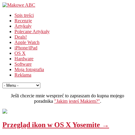
Spis treści
Recenzje
Artykuły
Polecane Artykuły
Deals!
Apple Watch
iPhone/iPad
OS X
Hardware
Software
Moja fotografia
Reklama
Jeśli chcecie mnie wesprzeć to zapraszam do kupna mojego
poradnika
"Jakim jesteś Makiem?"
.
Przegląd ikon w OS X Yosemite →