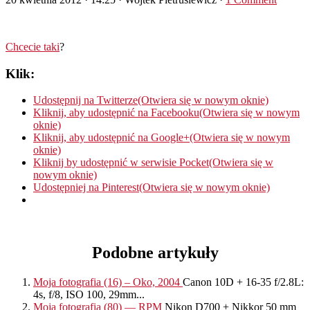
Chcecie taki
?
Klik:
Udostępnij na Twitterze(Otwiera się w nowym oknie)
Kliknij, aby udostępnić na Facebooku(Otwiera się w nowym
oknie)
Kliknij, aby udostępnić na Google+(Otwiera się w nowym
oknie)
Kliknij by udostępnić w serwisie Pocket(Otwiera się w
nowym oknie)
Udostępniej na Pinterest(Otwiera się w nowym oknie)
Podobne artykuły
Moja fotografia (16) – Oko, 2004
Canon 10D + 16-35 f/2.8L:
4s, f/8, ISO 100, 29mm...
Moja fotografia (80) — RPM
Nikon D700 + Nikkor 50 mm