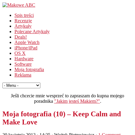
Spis treści
Recenzje
Artykuły
Polecane Artykuły
Deals!
Apple Watch
iPhone/iPad
OS X
Hardware
Software
Moja fotografia
Reklama
Jeśli chcecie mnie wesprzeć to zapraszam do kupna mojego
poradnika
"Jakim jesteś Makiem?"
.
Moja fotografia (10) – Keep Calm and
Make Love
20 kwietnia 2012 · 14:25
· Wojtek Pietrusiewicz ·
1 Comment