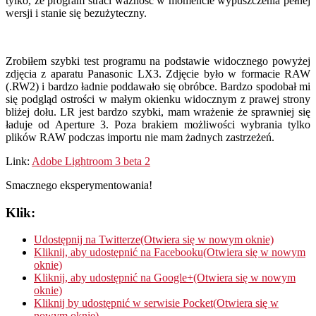
tylko, że program straci ważność w momencie wypuszczenia pełnej
wersji i stanie się bezużyteczny.
Zrobiłem szybki test programu na podstawie widocznego powyżej
zdjęcia z aparatu Panasonic LX3. Zdjęcie było w formacie RAW
(.RW2) i bardzo ładnie poddawało się obróbce. Bardzo spodobał mi
się podgląd ostrości w małym okienku widocznym z prawej strony
bliżej dołu. LR jest bardzo szybki, mam wrażenie że sprawniej się
ładuje od Aperture 3. Poza brakiem możliwości wybrania tylko
plików RAW podczas importu nie mam żadnych zastrzeżeń.
Link:
Adobe Lightroom 3 beta 2
Smacznego eksperymentowania!
Klik:
Udostępnij na Twitterze(Otwiera się w nowym oknie)
Kliknij, aby udostępnić na Facebooku(Otwiera się w nowym
oknie)
Kliknij, aby udostępnić na Google+(Otwiera się w nowym
oknie)
Kliknij by udostępnić w serwisie Pocket(Otwiera się w
nowym oknie)