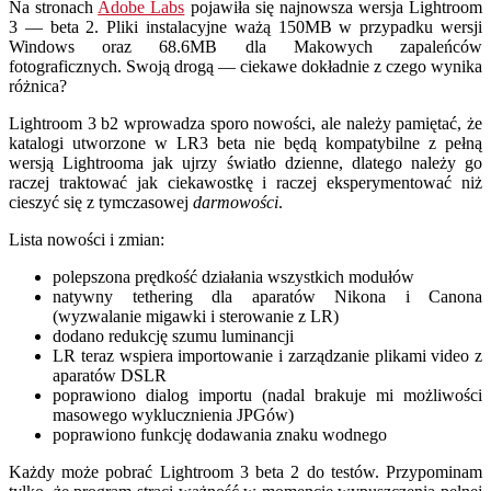
Na stronach
Adobe Labs
pojawiła się najnowsza wersja Lightroom
3 — beta 2. Pliki instalacyjne ważą 150MB w przypadku wersji
Windows oraz 68.6MB dla Makowych zapaleńców
fotograficznych. Swoją drogą — ciekawe dokładnie z czego wynika
różnica?
Lightroom 3 b2 wprowadza sporo nowości, ale należy pamiętać, że
katalogi utworzone w LR3 beta nie będą kompatybilne z pełną
wersją Lightrooma jak ujrzy światło dzienne, dlatego należy go
raczej traktować jak ciekawostkę i raczej eksperymentować niż
cieszyć się z tymczasowej
darmowości
.
Lista nowości i zmian:
polepszona prędkość działania wszystkich modułów
natywny tethering dla aparatów Nikona i Canona
(wyzwalanie migawki i sterowanie z LR)
dodano redukcję szumu luminancji
LR teraz wspiera importowanie i zarządzanie plikami video z
aparatów DSLR
poprawiono dialog importu (nadal brakuje mi możliwości
masowego wyklucznienia JPGów)
poprawiono funkcję dodawania znaku wodnego
Każdy może pobrać Lightroom 3 beta 2 do testów. Przypominam