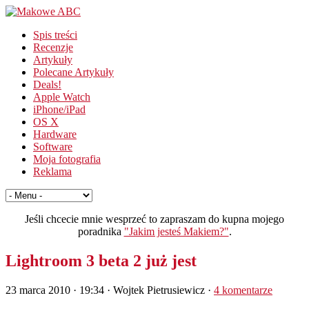
Spis treści
Recenzje
Artykuły
Polecane Artykuły
Deals!
Apple Watch
iPhone/iPad
OS X
Hardware
Software
Moja fotografia
Reklama
Jeśli chcecie mnie wesprzeć to zapraszam do kupna mojego
poradnika
"Jakim jesteś Makiem?"
.
Lightroom 3 beta 2 już jest
23 marca 2010 · 19:34
· Wojtek Pietrusiewicz ·
4 komentarze