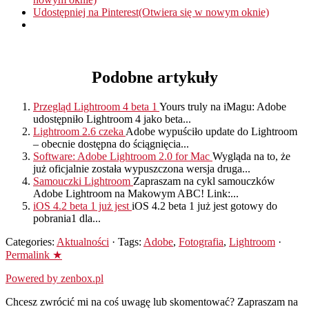
Udostępniej na Pinterest(Otwiera się w nowym oknie)
Podobne artykuły
Przegląd Lightroom 4 beta 1
Yours truly na iMagu: Adobe
udostępniło Lightroom 4 jako beta...
Lightroom 2.6 czeka
Adobe wypuściło update do Lightroom
– obecnie dostępna do ściągnięcia...
Software: Adobe Lightroom 2.0 for Mac
Wygląda na to, że
już oficjalnie została wypuszczona wersja druga...
Samouczki Lightroom
Zapraszam na cykl samouczków
Adobe Lightroom na Makowym ABC! Link:...
iOS 4.2 beta 1 już jest
iOS 4.2 beta 1 już jest gotowy do
pobrania1 dla...
Categories:
Aktualności
· Tags:
Adobe
,
Fotografia
,
Lightroom
·
Permalink ★
Powered by zenbox.pl
Chcesz zwrócić mi na coś uwagę lub skomentować? Zapraszam na