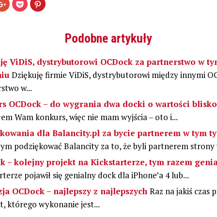
ij,
Kliknij,
Kliknij
Udostępniej
aby
by
na
Otwiera
stępnić
udostępnić
udostępnić
Pinterest(Otwiera
na
w
się
ebooku(Otwiera
Google+
serwisie
w
(Otwiera
Pocket(Otwiera
nowym
Podobne artykuły
się
się
oknie)
ym
w
w
e)
nowym
nowym
oknie)
oknie)
ję ViDiS, dystrybutorowi OCDock za partnerstwo w t
niu
Dziękuję firmie ViDiS, dystrybutorowi między innymi O
stwo w...
s OCDock – do wygrania dwa docki o wartości blisk
em Wam konkurs, więc nie mam wyjścia – oto i...
kowania dla Balancity.pl za bycie partnerem w tym t
ym podziękować Balancity za to, że byli partnerem strony w
 – kolejny projekt na Kickstarterze, tym razem geni
rterze pojawił się genialny dock dla iPhone’a 4 lub...
ja OCDock – najlepszy z najlepszych
Raz na jakiś czas p
, którego wykonanie jest...