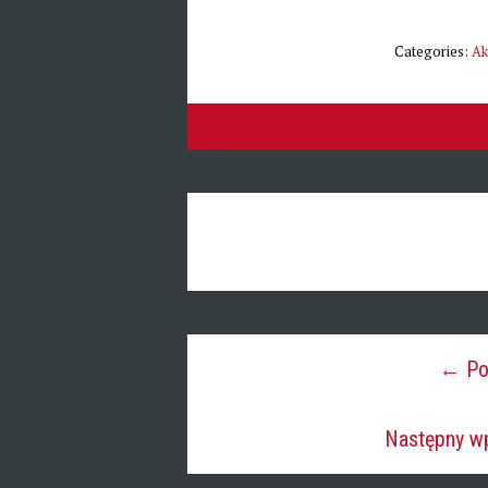
Categories:
Ak
← Pop
Następny wp