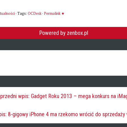
tualności
· Tags:
OCDesk
·
Permalink ★
Powered by zenbox.pl
rzedni wpis: Gadget Roku 2013 – mega konkurs na iMa
is: 8-gigowy iPhone 4 ma rzekomo wrócić do sprzedaży