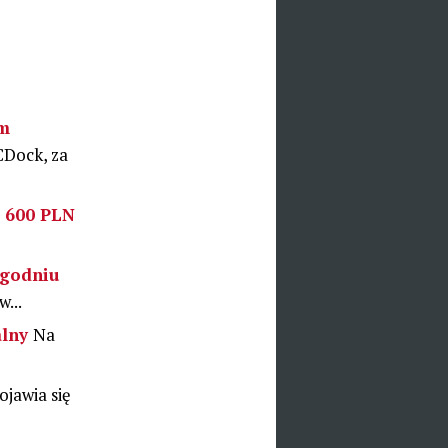
ym
CDock, za
o 600 PLN
ygodniu
...
alny
Na
ojawia się