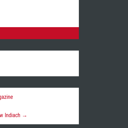
gazine
 w Indiach →