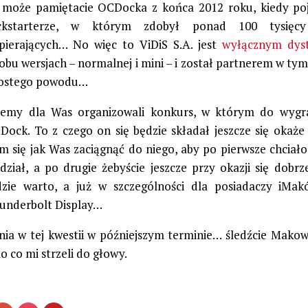
 może pamiętacie OCDocka z końca 2012 roku, kiedy poj
ckstarterze, w którym zdobył ponad 100 tysię
pierających… No więc to ViDiS S.A. jest
wyłącznym dys
obu wersjach – normalnej i mini – i został partnerem w tym
rostego powodu…
iemy dla Was organizowali konkurs, w którym do wygra
ock. To z czego on się będzie składał jeszcze się okaże 
m się jak Was zaciągnąć do niego, aby po pierwsze chciał
dział, a po drugie żebyście jeszcze przy okazji się dobrze
zie warto, a już w szczególności dla posiadaczy iMak
underbolt Display…
nia w tej kwestii w późniejszym terminie… śledźcie Makow
 co mi strzeli do głowy.