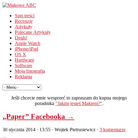
Spis treści
Recenzje
Artykuły
Polecane Artykuły
Deals!
Apple Watch
iPhone/iPad
OS X
Hardware
Software
Moja fotografia
Reklama
Jeśli chcecie mnie wesprzeć to zapraszam do kupna mojego
poradnika
"Jakim jesteś Makiem?"
.
„Paper” Facebooka →
30 stycznia 2014 · 13:55
· Wojtek Pietrusiewicz ·
3 komentarze