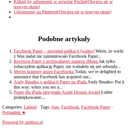
Kliknij by udostępnić w serwisie Pocket(Otwiera się w
nowym oknie)
Udostępniej na Pinterest(Otwiera się w nowym oknie)
Podobne artykuły
Facebook Paper – przegląd aplikacji [wideo]
Wiem, że wielu
z Was nadal nie zainstalowało Facebook Paper...
Recenzja Paper z archiwalnego numeru iMaga
Jak tylko
zobaczyłem aplikację Paper, nie wahałem się ani sekundy...
Moves kupiony przez Facebooka
Today, we’re delighted to
announce that Facebook has acquired our...
Andy Ihnatko o aplikacji Paper na iPada
Andy Ihnatko: Put it
this way: when you see a...
Paper dla iPada otrzymało Apple Design Award
Ładne
podziękowanie....
Categories:
Linked
· Tags:
App
,
Facebook
,
Facebook Paper
·
Permalink ★
Powered by zenbox.pl