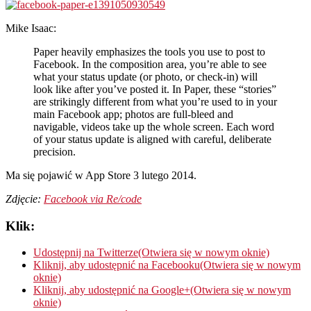
Mike Isaac:
Paper heavily emphasizes the tools you use to post to
Facebook. In the composition area, you’re able to see
what your status update (or photo, or check-in) will
look like after you’ve posted it. In Paper, these “stories”
are strikingly different from what you’re used to in your
main Facebook app; photos are full-bleed and
navigable, videos take up the whole screen. Each word
of your status update is aligned with careful, deliberate
precision.
Ma się pojawić w App Store 3 lutego 2014.
Zdjęcie:
Facebook via Re/code
Klik:
Udostępnij na Twitterze(Otwiera się w nowym oknie)
Kliknij, aby udostępnić na Facebooku(Otwiera się w nowym
oknie)
Kliknij, aby udostępnić na Google+(Otwiera się w nowym
oknie)