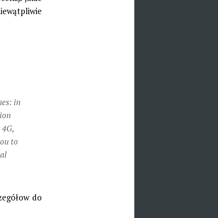
iewątpliwie
es: in
tion
x 4G,
you to
al
czegółow do