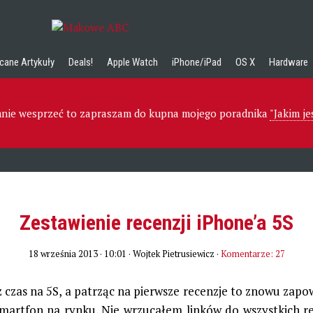
cane Artykuły
Deals!
Apple Watch
iPhone/iPad
OS X
Hardware
 mnie wesprzeć to zapraszam do kupna mojego poradnika
"Jakim j
Zestawienie recenzji iPhone’a 5S
18 września 2013 · 10:01
· Wojtek Pietrusiewicz ·
Komentarze: 27
 czas na 5S, a patrząc na pierwsze recenzje to znowu zapo
smartfon na rynku. Nie wrzucałem linków do wszystkich rec