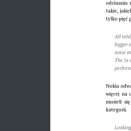
odcinania 
takie, jak
tylko pięć 
All told
bigger 
noise a
The 5s a
performe
Nokia odwa
więcej na 
musieli si
kategorii.
Looking