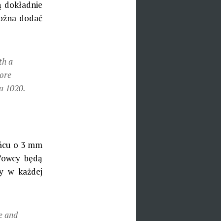
ą dokładnie
można dodać
th a
more
a 1020.
ońcu o 3 mm
e’owcy będą
zy w każdej
re and