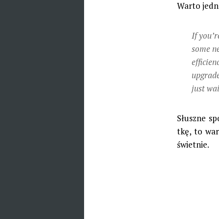
Warto jedna
If you’
some ne
efficie
upgrade.
just wai
Słuszne sp
tkę, to wa
świetnie.