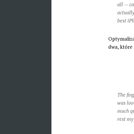
all — c
actuall
best iP
Optymalizac
dwa, które
The fing
was loo
much qu
rest my