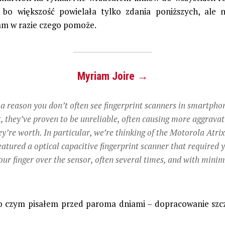
 bo większość powielała tylko zdania poniższych, ale n
m w razie czego pomoże.
Myriam Joire →
 a reason you don’t often see fingerprint scanners in smartphon
t, they’ve proven to be unreliable, often causing more aggrava
ey’re worth. In particular, we’re thinking of the Motorola Atri
eatured a optical capacitive fingerprint scanner that required 
our finger over the sensor, often several times, and with minim
.
 o czym pisałem przed paroma dniami – dopracowanie sz