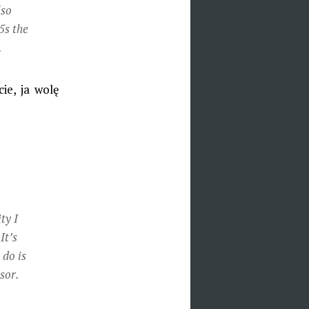
lso
5s the
.
cie, ja wolę
ty I
It’s
 do is
sor.