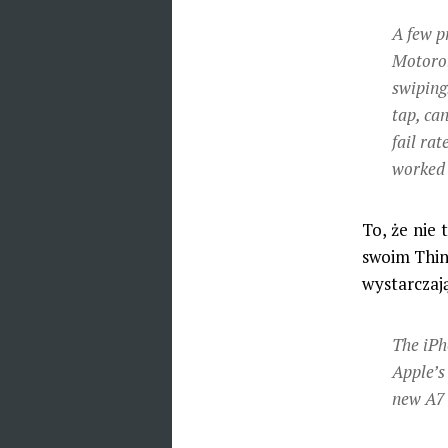
A few p
Motorol
swiping
tap, can
fail rat
worked 
To, że nie 
swoim Thin
wystarczaj
The iPh
Apple’s
new A7 