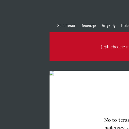
Spis treści
Recenzje
Artykuły
Pole
Jeśli chcecie
No to teraz
najlepszy 