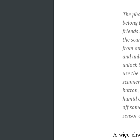
The pho
belong 
friends
the scan
from an
and unl
unlock 
use the
scanner
button,
humid c
off some
sensor c
A więc chw