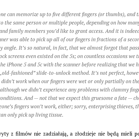
ne can memorize up to five different fingers (or thumbs), and 
to the same person or multiple people, depending on how man
 and family members you’d like to grant access. And it is indeed
ner was able to pick up all of our fingers in fractions of a sec
y angle. It’s so natural, in fact, that we almost forgot that pa
ock screens even existed on the 5s; on countless occasions we t
the iPhone 5 and 5c with the scanner before realizing that we h
 „old-fashioned” slide-to-unlock method. It’s not perfect, howe
 didn’t work when our fingers were wet or only partially on t
 although we didn’t experience any problems with clammy finge
onditions. And — not that we expect this gruesome a fate — c
one’s fingers won’t work, either; sorry, enterprising thieves, t
an only pick up living tissue.
yty z filmów nie zadziałają, a złodzieje nie będą mieli