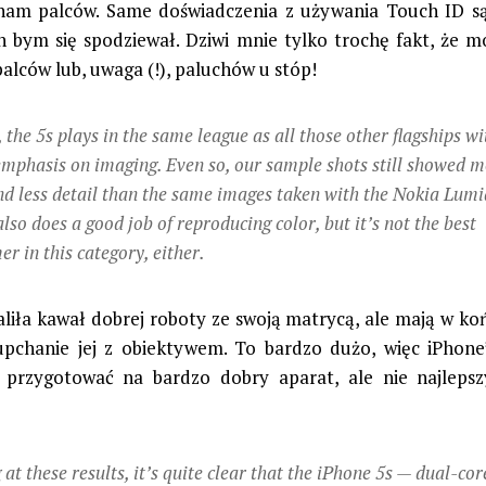
nam palców. Same doświadczenia z używania Touch ID s
ich bym się spodziewał. Dziwi mnie tylko trochę fakt, że 
palców lub, uwaga (!), paluchów u stóp!
, the 5s plays in the same league as all those other flagships wi
emphasis on imaging. Even so, our sample shots still showed 
nd less detail than the same images taken with the Nokia Lumi
lso does a good job of reproducing color, but it’s not the best
r in this category, either.
liła kawał dobrej roboty ze swoją matrycą, ale mają w k
upchanie jej z obiektywem. To bardzo dużo, więc iPhon
ę przygotować na bardzo dobry aparat, ale nie najleps
 at these results, it’s quite clear that the iPhone 5s — dual-co