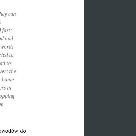
they can
y
 fast:
ond and
sswords
ried to
ad to
ver: the
he home
rs in
hopping
he
 powodów do