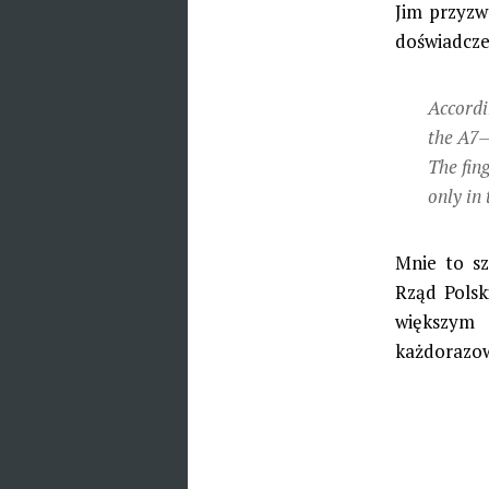
Jim przyzw
doświadcze
Accordin
the A7—
The fin
only in 
Mnie to sz
Rząd Polsk
większym 
każdorazo