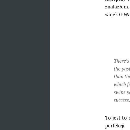
znalazłem,
wujek G Wa
There’s
the pas
than th
which f
swipe y
success
To jest to
perfekcji.