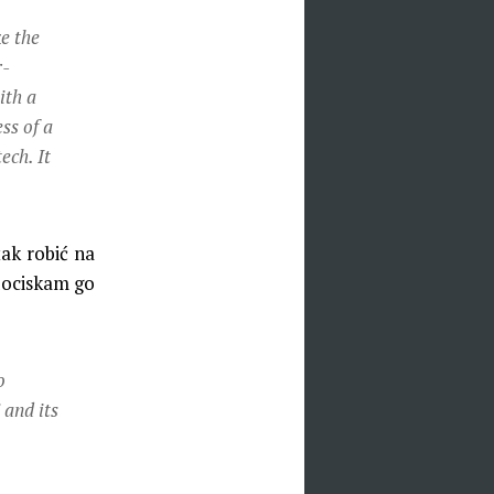
e the
r-
ith a
ss of a
ech. It
tak robić na
dociskam go
o
 and its