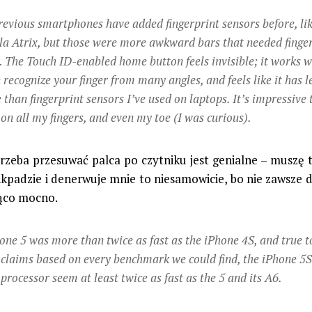
revious smartphones have added fingerprint sensors before, lik
a Atrix, but those were more awkward bars that needed finge
. The Touch ID-enabled home button feels invisible; it works w
 recognize your finger from many angles, and feels like it has le
e than fingerprint sensors I’ve used on laptops. It’s impressive t
on all my fingers, and even my toe (I was curious).
trzeba przesuwać palca po czytniku jest genialne – muszę 
kpadzie i denerwuje mnie to niesamowicie, bo nie zawsze 
ąco mocno.
one 5 was more than twice as fast as the iPhone 4S, and true t
 claims based on every benchmark we could find, the iPhone 5S
processor seem at least twice as fast as the 5 and its A6.