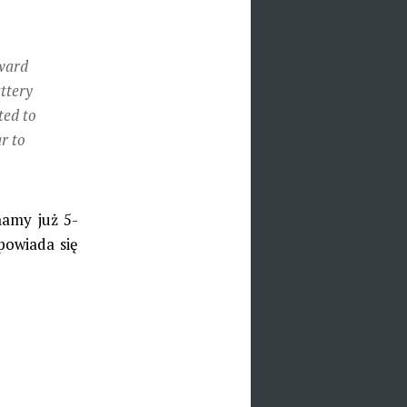
oward
ttery
ted to
r to
mamy już 5-
powiada się