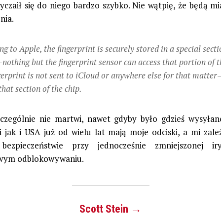
yczaił się do niego bardzo szybko. Nie wątpię, że będą m
nia.
g to Apple, the fingerprint is securely stored in a special secti
nothing but the fingerprint sensor can access that portion of t
gerprint is not sent to iCloud or anywhere else for that matter
that section of the chip.
czególnie nie martwi, nawet gdyby było gdzieś wysyła
i jak i USA już od wielu lat mają moje odciski, a mi zale
bezpieczeństwie przy jednocześnie zmniejszonej iry
wym odblokowywaniu.
Scott Stein →