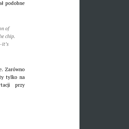
iał podobne
on of
he chip.
—it’s
ne. Zarówno
ży tylko na
tacji przy