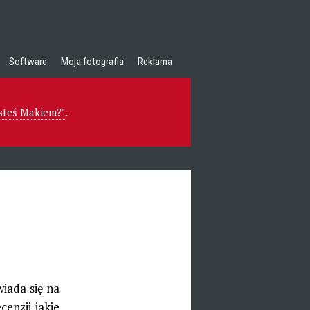
Software
Moja fotografia
Reklama
esteś Makiem?"
.
wiada się na
enzji jakie