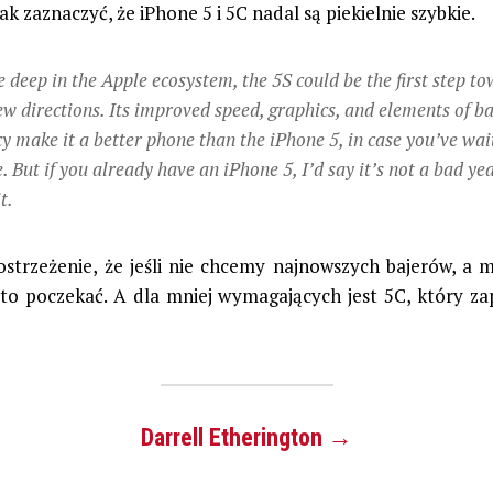
k zaznaczyć, że iPhone 5 i 5C nadal są piekielnie szybkie.
re deep in the Apple ecosystem, the 5S could be the first step t
w directions. Its improved speed, graphics, and elements of ba
ncy make it a better phone than the iPhone 5, in case you’ve wai
 But if you already have an iPhone 5, I’d say it’s not a bad yea
t.
ostrzeżenie, że jeśli nie chcemy najnowszych bajerów, a 
rto poczekać. A dla mniej wymagających jest 5C, który za
Darrell Etherington →