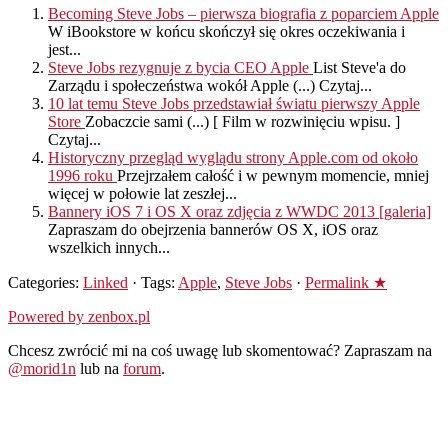
Becoming Steve Jobs – pierwsza biografia z poparciem Apple
W iBookstore w końcu skończył się okres oczekiwania i
jest...
Steve Jobs rezygnuje z bycia CEO Apple
List Steve'a do
Zarządu i społeczeństwa wokół Apple (...) Czytaj...
10 lat temu Steve Jobs przedstawiał światu pierwszy Apple
Store
Zobaczcie sami (...) [ Film w rozwinięciu wpisu. ]
Czytaj...
Historyczny przegląd wyglądu strony Apple.com od około
1996 roku
Przejrzałem całość i w pewnym momencie, mniej
więcej w połowie lat zeszłej...
Bannery iOS 7 i OS X oraz zdjęcia z WWDC 2013 [galeria]
Zapraszam do obejrzenia bannerów OS X, iOS oraz
wszelkich innych...
Categories:
Linked
· Tags:
Apple
,
Steve Jobs
·
Permalink ★
Powered by zenbox.pl
Chcesz zwrócić mi na coś uwagę lub skomentować? Zapraszam na
@morid1n
lub na
forum
.