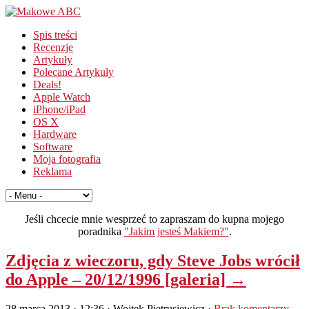
Spis treści
Recenzje
Artykuły
Polecane Artykuły
Deals!
Apple Watch
iPhone/iPad
OS X
Hardware
Software
Moja fotografia
Reklama
Jeśli chcecie mnie wesprzeć to zapraszam do kupna mojego
poradnika
"Jakim jesteś Makiem?"
.
Zdjęcia z wieczoru, gdy Steve Jobs wrócił
do Apple – 20/12/1996 [galeria] →
28 marca 2013 · 12:36
· Wojtek Pietrusiewicz ·
Brak komentarzy