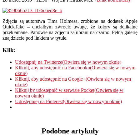
Zdjęcia są autorstwa Tima Holmesa, zrobione na dodatek Apple
QuickTake – chciałbym zwrócić uwagę, że kolory są delikatne
przekłamane. Panowie na zdjęciu są ubrani na czarno. Pełną galerię
znajdziecie pod linkiem w tytule.
Klik:
Udostępnij na Twitterze(Otwiera się w nowym oknie)
Kliknij, aby udostępnić na Facebooku(Otwiera się w nowym
oknie)
Kliknij, aby udostępnić na Google+(Otwiera się w nowym
oknie)
Kliknij by udostępnić w serwisie Pocket(Otwiera się w
nowym oknie)
Udostępniej na Pinterest(Otwiera się w nowym oknie)
Podobne artykuły