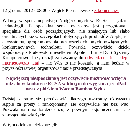
12 grudnia 2012 · 08:00
· Wojtek Pietrusiewicz ·
3 komentarze
Witamy w specjalnej edycji Nadgryzionych w RCS2 – Tydzień
technologii. Ta specjalna seria podcastów jest przygotowana
specjalnie dla osób początkujących, nie znających lub słabo
orientujących się w szczegółach dotyczących produktów Apple, ich
ekosystemu, oprogramowania oraz wszelkich innych powiązanych i
konkurencyjnych technologii. Powstała oczywiście dzięki
współpracy z krakowskim resellerem Apple – firmie RCS Systemy
Komputerowe. Przy okazji zapraszamy do
odwiedzenia ich sklepu
internetowego tutaj
– nic Was to nie kosztuje, a nam będzie w
przyszłości łatwiej organizować takie przedsięwzięcia.
Największą niespodzianką jest oczywiście móżliwość wzięcia
udziału w konkursie RCS2, w którym do wygrania jest iPad
wraz z piórkiem Wacom Bamboo Stylus.
Dzisiaj staramy się przedstawić dlaczego uważamy ekosystem
Apple za prosty i funkcjonalny, ale oczywiście nie bez wad.
Pozwala nam na bardzo dużo, z pewnymi ograniczeniami, ale
znacząco ułatwia życie.
W tym odcinku udział wzięli: