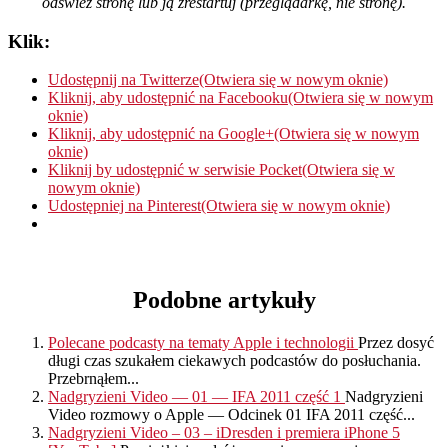
odśwież stronę lub ją zrestartuj (przeglądarkę, nie stronę).
Klik:
Udostępnij na Twitterze(Otwiera się w nowym oknie)
Kliknij, aby udostępnić na Facebooku(Otwiera się w nowym
oknie)
Kliknij, aby udostępnić na Google+(Otwiera się w nowym
oknie)
Kliknij by udostępnić w serwisie Pocket(Otwiera się w
nowym oknie)
Udostępniej na Pinterest(Otwiera się w nowym oknie)
Podobne artykuły
Polecane podcasty na tematy Apple i technologii
Przez dosyć
długi czas szukałem ciekawych podcastów do posłuchania.
Przebrnąłem...
Nadgryzieni Video — 01 — IFA 2011 część 1
Nadgryzieni
Video rozmowy o Apple — Odcinek 01 IFA 2011 część...
Nadgryzieni Video – 03 – iDresden i premiera iPhone 5