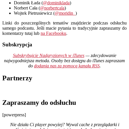
Dominik Łada (
@dominiklada
)
Norbert Cała (
@norbertcala
)
Wojtek Pietrusiewicz (
@moridin_
)
Linki do poszczególnych tematów znajdziecie podczas odsłuchu
samego podcastu. Jeśli macie pytania to tradycyjnie zapraszamy do
komentarzy tutaj lub
na Facebooku
.
Subskrypcja
Subskrybujcie Nadgryzionych w iTunes
— zdecydowanie
najwygodniejsza metoda. Osoby bez dostępu do iTunes zapraszam
do
dodania nas za pomocą kanału RSS
.
Partnerzy
Zapraszamy do odsłuchu
[powerpress]
Nie działa Ci player powyżej? Wywal cache z przeglądarki i