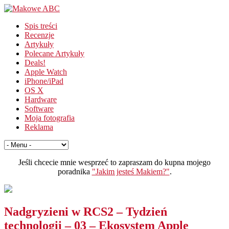
Spis treści
Recenzje
Artykuły
Polecane Artykuły
Deals!
Apple Watch
iPhone/iPad
OS X
Hardware
Software
Moja fotografia
Reklama
Jeśli chcecie mnie wesprzeć to zapraszam do kupna mojego
poradnika
"Jakim jesteś Makiem?"
.
Nadgryzieni w RCS2 – Tydzień
technologii – 03 – Ekosystem Apple