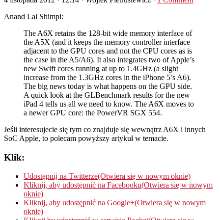
Anand Lal Shimpi:
The A6X retains the 128-bit wide memory interface of
the A5X (and it keeps the memory controller interface
adjacent to the GPU cores and not the CPU cores as is
the case in the A5/A6). It also integrates two of Apple’s
new Swift cores running at up to 1.4GHz (a slight
increase from the 1.3GHz cores in the iPhone 5’s A6).
The big news today is what happens on the GPU side.
A quick look at the GLBenchmark results for the new
iPad 4 tells us all we need to know. The A6X moves to
a newer GPU core: the PowerVR SGX 554.
Jeśli interesujecie się tym co znajduje się wewnątrz A6X i innych
SoC Apple, to polecam powyższy artykuł w temacie.
Klik:
Udostępnij na Twitterze(Otwiera się w nowym oknie)
Kliknij, aby udostępnić na Facebooku(Otwiera się w nowym
oknie)
Kliknij, aby udostępnić na Google+(Otwiera się w nowym
oknie)