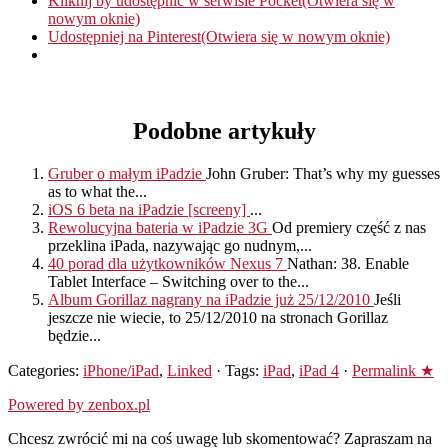
Kliknij by udostępnić w serwisie Pocket(Otwiera się w
nowym oknie)
Udostępniej na Pinterest(Otwiera się w nowym oknie)
Podobne artykuły
Gruber o małym iPadzie
John Gruber: That’s why my guesses
as to what the...
iOS 6 beta na iPadzie [screeny]
...
Rewolucyjna bateria w iPadzie 3G
Od premiery część z nas
przeklina iPada, nazywając go nudnym,...
40 porad dla użytkowników Nexus 7
Nathan: 38. Enable
Tablet Interface – Switching over to the...
Album Gorillaz nagrany na iPadzie już 25/12/2010
Jeśli
jeszcze nie wiecie, to 25/12/2010 na stronach Gorillaz
będzie...
Categories:
iPhone/iPad
,
Linked
· Tags:
iPad
,
iPad 4
·
Permalink ★
Powered by zenbox.pl
Chcesz zwrócić mi na coś uwagę lub skomentować? Zapraszam na