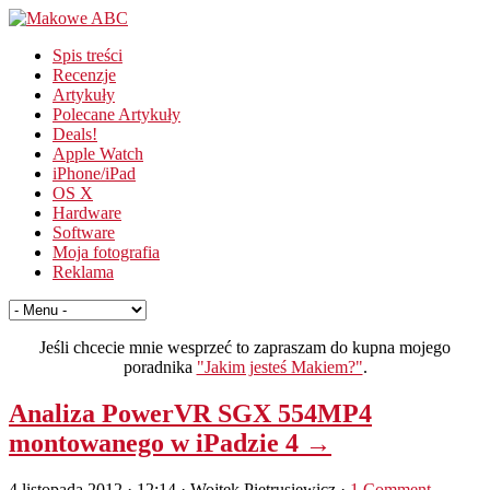
Spis treści
Recenzje
Artykuły
Polecane Artykuły
Deals!
Apple Watch
iPhone/iPad
OS X
Hardware
Software
Moja fotografia
Reklama
Jeśli chcecie mnie wesprzeć to zapraszam do kupna mojego
poradnika
"Jakim jesteś Makiem?"
.
Analiza PowerVR SGX 554MP4
montowanego w iPadzie 4 →
4 listopada 2012 · 12:14
· Wojtek Pietrusiewicz ·
1 Comment