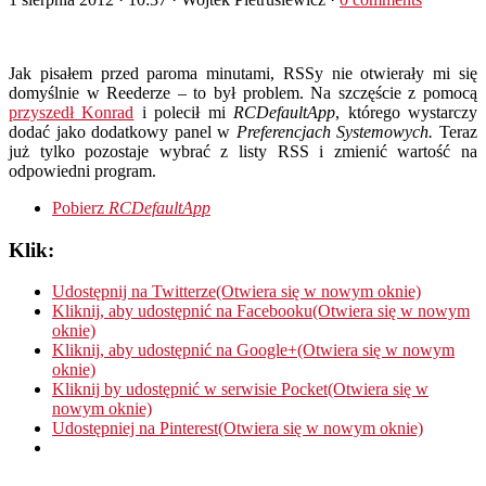
Jak pisałem przed paroma minutami, RSSy nie otwierały mi się
domyślnie w Reederze – to był problem. Na szczęście z pomocą
przyszedł Konrad
i polecił mi
RCDefaultApp
, którego wystarczy
dodać jako dodatkowy panel w
Preferencjach Systemowych.
Teraz
już tylko pozostaje wybrać z listy RSS i zmienić wartość na
odpowiedni program.
Pobierz
RCDefaultApp
Klik:
Udostępnij na Twitterze(Otwiera się w nowym oknie)
Kliknij, aby udostępnić na Facebooku(Otwiera się w nowym
oknie)
Kliknij, aby udostępnić na Google+(Otwiera się w nowym
oknie)
Kliknij by udostępnić w serwisie Pocket(Otwiera się w
nowym oknie)
Udostępniej na Pinterest(Otwiera się w nowym oknie)