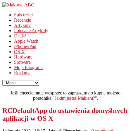
Spis treści
Recenzje
Artykuły
Polecane Artykuły
Deals!
Apple Watch
iPhone/iPad
OS X
Hardware
Software
Moja fotografia
Reklama
Jeśli chcecie mnie wesprzeć to zapraszam do kupna mojego
poradnika
"Jakim jesteś Makiem?"
.
RCDefaultApp do ustawienia domyślnych
aplikacji w OS X
1 sierpnia 2012 · 10:37
· Wojtek Pietrusiewicz ·
0 comments