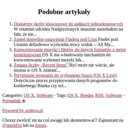
Podobne artykuły
Dodajemy skróty klawiszowe do aplikacji pełnoekranowych
W ostatnim odcinku Nadgryzionych strasznie narzekałem na
fakt, że nie...
Zmień domyślne ustawienia Findera pod Lion
Finder pod
Lionem defaultowo wyświetla nowy widok -- All My...
Konwertowanie muzyki i filmów do innych formatów z menu
kontekstowego
OS X ma wbudowany mechanizm do
konwertowania wybranej muzyki lub...
Zmiana liczby „Recent Items”
Być może nie wiecie, ale
można w OS X zmienić...
Przypisanie programu do wybranego Space [OS X Lion]
Dotychczas proces przypisywania danych programów do
konkretnego Biurka czy też...
Categories:
OS X
,
Software
· Tags:
OS X
,
Reeder
,
RSS
,
Software
·
Permalink ★
Powered by zenbox.pl
Chcesz zwrócić mi na coś uwagę lub skomentować? Zapraszam na
@morid1n
lub na
forum
.