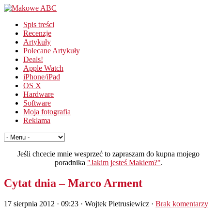
Spis treści
Recenzje
Artykuły
Polecane Artykuły
Deals!
Apple Watch
iPhone/iPad
OS X
Hardware
Software
Moja fotografia
Reklama
Jeśli chcecie mnie wesprzeć to zapraszam do kupna mojego
poradnika
"Jakim jesteś Makiem?"
.
Cytat dnia – Marco Arment
17 sierpnia 2012 · 09:23
· Wojtek Pietrusiewicz ·
Brak komentarzy