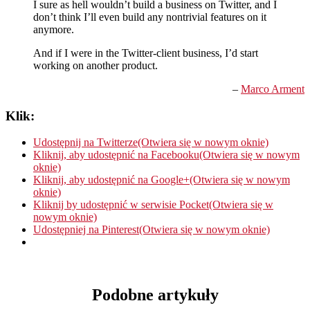
I sure as hell wouldn’t build a business on Twitter, and I
don’t think I’ll even build any nontrivial features on it
anymore.
And if I were in the Twitter-client business, I’d start
working on another product.
–
Marco Arment
Klik:
Udostępnij na Twitterze(Otwiera się w nowym oknie)
Kliknij, aby udostępnić na Facebooku(Otwiera się w nowym
oknie)
Kliknij, aby udostępnić na Google+(Otwiera się w nowym
oknie)
Kliknij by udostępnić w serwisie Pocket(Otwiera się w
nowym oknie)
Udostępniej na Pinterest(Otwiera się w nowym oknie)
Podobne artykuły