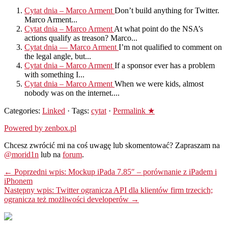
Cytat dnia – Marco Arment
Don’t build anything for Twitter.
Marco Arment...
Cytat dnia – Marco Arment
At what point do the NSA’s
actions qualify as treason? Marco...
Cytat dnia — Marco Arment
I’m not qualified to comment on
the legal angle, but...
Cytat dnia – Marco Arment
If a sponsor ever has a problem
with something I...
Cytat dnia – Marco Arment
When we were kids, almost
nobody was on the internet....
Categories:
Linked
· Tags:
cytat
·
Permalink ★
Powered by zenbox.pl
Chcesz zwrócić mi na coś uwagę lub skomentować? Zapraszam na
@morid1n
lub na
forum
.
← Poprzedni wpis: Mockup iPada 7.85″ – porównanie z iPadem i
iPhonem
Następny wpis: Twitter ogranicza API dla klientów firm trzecich;
ogranicza też możliwości developerów →