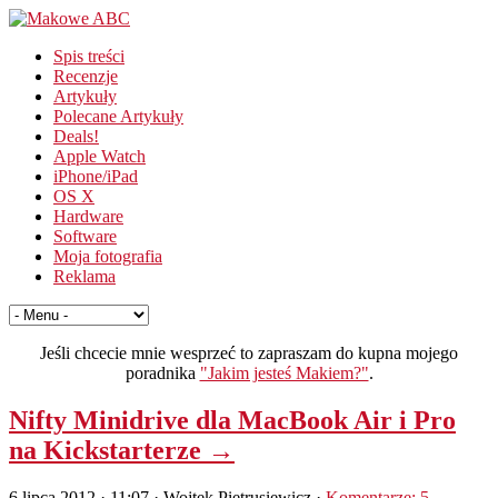
Spis treści
Recenzje
Artykuły
Polecane Artykuły
Deals!
Apple Watch
iPhone/iPad
OS X
Hardware
Software
Moja fotografia
Reklama
Jeśli chcecie mnie wesprzeć to zapraszam do kupna mojego
poradnika
"Jakim jesteś Makiem?"
.
Nifty Minidrive dla MacBook Air i Pro
na Kickstarterze →
6 lipca 2012 · 11:07
· Wojtek Pietrusiewicz ·
Komentarze: 5