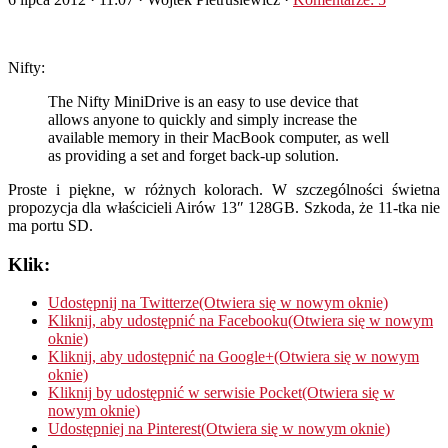
Nifty:
The Nifty MiniDrive is an easy to use device that
allows anyone to quickly and simply increase the
available memory in their MacBook computer, as well
as providing a set and forget back-up solution.
Proste i piękne, w różnych kolorach. W szczególności świetna
propozycja dla właścicieli Airów 13″ 128GB. Szkoda, że 11-tka nie
ma portu SD.
Klik:
Udostępnij na Twitterze(Otwiera się w nowym oknie)
Kliknij, aby udostępnić na Facebooku(Otwiera się w nowym
oknie)
Kliknij, aby udostępnić na Google+(Otwiera się w nowym
oknie)
Kliknij by udostępnić w serwisie Pocket(Otwiera się w
nowym oknie)
Udostępniej na Pinterest(Otwiera się w nowym oknie)