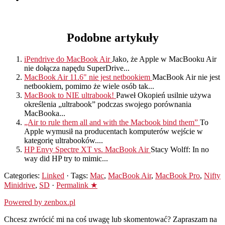
Podobne artykuły
iPendrive do MacBook Air
Jako, że Apple w MacBooku Air
nie dołącza napędu SuperDrive...
MacBook Air 11.6" nie jest netbookiem
MacBook Air nie jest
netbookiem, pomimo że wiele osób tak...
MacBook to NIE ultrabook!
Paweł Okopień usilnie używa
określenia „ultrabook” podczas swojego porównania
MacBooka...
„Air to rule them all and with the Macbook bind them”
To
Apple wymusił na producentach komputerów wejście w
kategorię ultrabooków....
HP Envy Spectre XT vs. MacBook Air
Stacy Wolff: In no
way did HP try to mimic...
Categories:
Linked
· Tags:
Mac
,
MacBook Air
,
MacBook Pro
,
Nifty
Minidrive
,
SD
·
Permalink ★
Powered by zenbox.pl
Chcesz zwrócić mi na coś uwagę lub skomentować? Zapraszam na