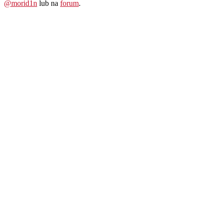
@morid1n
lub na
forum
.