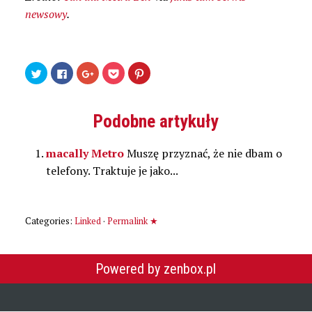
newsowy
.
Udostępnij
Kliknij,
Kliknij,
Kliknij
Udostępniej
na
aby
aby
by
na
Twitterze(Otwiera
udostępnić
udostępnić
udostępnić
Pinterest(Otwiera
się
na
na
w
się
w
Facebooku(Otwiera
Google+
serwisie
w
nowym
się
(Otwiera
Pocket(Otwiera
nowym
Podobne artykuły
oknie)
w
się
się
oknie)
nowym
w
w
oknie)
nowym
nowym
oknie)
oknie)
macally Metro
Muszę przyznać, że nie dbam o
telefony. Traktuje je jako...
Categories:
Linked
·
Permalink ★
Powered by zenbox.pl