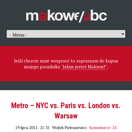
Jeśli chcecie mnie wesprzeć to zapraszam do kupna
mojego poradnika
"Jakim jesteś Makiem?"
.
Metro – NYC vs. Paris vs. London vs.
Warsaw
19 lipca 2012 · 21:31
· Wojtek Pietrusiewicz ·
Komentarze: 24