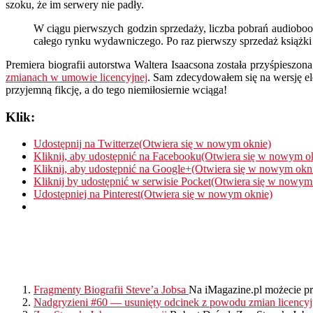
szoku, że im serwery nie padły.
W ciągu pierwszych godzin sprzedaży, liczba pobrań audiobooka
całego rynku wydawniczego. Po raz pierwszy sprzedaż książk
Premiera biografii autorstwa Waltera Isaacsona została przyśpieszon
zmianach w umowie licencyjnej
. Sam zdecydowałem się na wersję elek
przyjemną fikcję, a do tego niemiłosiernie wciąga!
Klik:
Udostępnij na Twitterze(Otwiera się w nowym oknie)
Kliknij, aby udostępnić na Facebooku(Otwiera się w nowym o
Kliknij, aby udostępnić na Google+(Otwiera się w nowym okn
Kliknij by udostępnić w serwisie Pocket(Otwiera się w nowym
Udostępniej na Pinterest(Otwiera się w nowym oknie)
Fragmenty Biografii Steve’a Jobsa
Na iMagazine.pl możecie prze
Nadgryzieni #60 — usunięty odcinek z powodu zmian licency