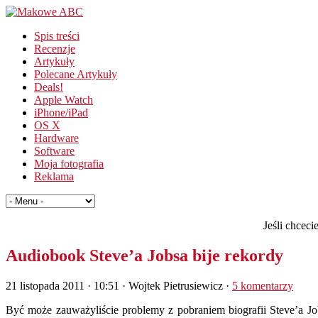
Spis treści
Recenzje
Artykuły
Polecane Artykuły
Deals!
Apple Watch
iPhone/iPad
OS X
Hardware
Software
Moja fotografia
Reklama
Jeśli chcec
Audiobook Steve’a Jobsa bije rekordy
21 listopada 2011 · 10:51
· Wojtek Pietrusiewicz ·
5 komentarzy
Być może zauważyliście problemy z pobraniem biografii Steve’a Job