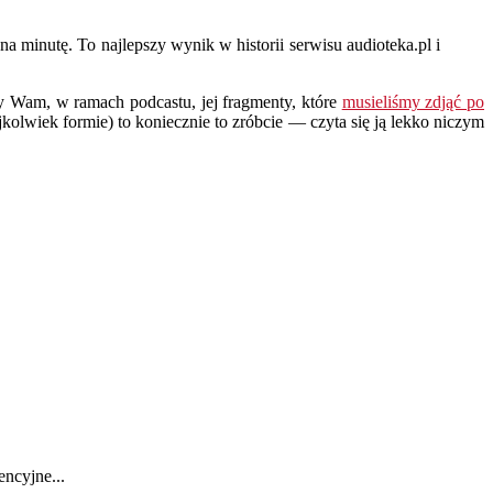
a minutę. To najlepszy wynik w historii serwisu audioteka.pl i
śmy Wam, w ramach podcastu, jej fragmenty, które
musieliśmy zdjąć po
ejkolwiek formie) to koniecznie to zróbcie — czyta się ją lekko niczym
ncyjne...