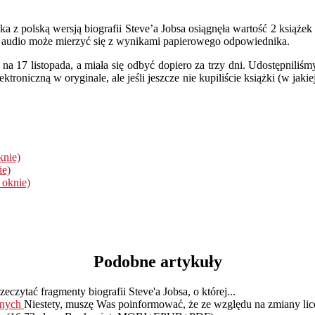
 z polską wersją biografii Steve’a Jobsa osiągnęła wartość 2 książek n
i audio może mierzyć się z wynikami papierowego odpowiednika.
a na 17 listopada, a miała się odbyć dopiero za trzy dni. Udostępnili
troniczną w oryginale, ale jeśli jeszcze nie kupiliście książki (w jaki
knie)
ie)
 oknie)
Podobne artykuły
czytać fragmenty biografii Steve'a Jobsa, o której...
jnych
Niestety, muszę Was poinformować, że ze względu na zmiany lice