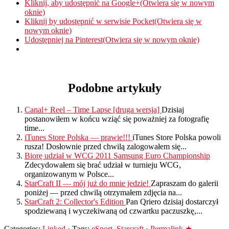
Kliknij, aby udostępnić na Google+(Otwiera się w nowym
oknie)
Kliknij by udostępnić w serwisie Pocket(Otwiera się w
nowym oknie)
Udostępniej na Pinterest(Otwiera się w nowym oknie)
Podobne artykuły
Canal+ Reel – Time Lapse [druga wersja]
Dzisiaj
postanowiłem w końcu wziąć się poważniej za fotografię
time...
iTunes Store Polska — prawie!!!
iTunes Store Polska powoli
rusza! Dosłownie przed chwilą zalogowałem się...
Biorę udział w WCG 2011 Samsung Euro Championship
Zdecydowałem się brać udział w turnieju WCG,
organizowanym w Polsce...
StarCraft II — mój już do mnie jedzie!
Zapraszam do galerii
poniżej — przed chwilą otrzymałem zdjęcia na...
StarCraft 2: Collector's Edition
Pan Qriero dzisiaj dostarczył
spodziewaną i wyczekiwaną od czwartku paczuszkę,...
Categories:
Linked
· Tags:
eSport
,
Starcraft
·
Permalink ★