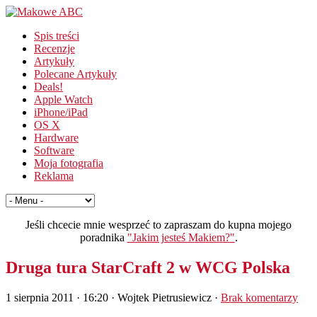
Spis treści
Recenzje
Artykuły
Polecane Artykuły
Deals!
Apple Watch
iPhone/iPad
OS X
Hardware
Software
Moja fotografia
Reklama
Jeśli chcecie mnie wesprzeć to zapraszam do kupna mojego
poradnika
"Jakim jesteś Makiem?"
.
Druga tura StarCraft 2 w WCG Polska
1 sierpnia 2011 · 16:20
· Wojtek Pietrusiewicz ·
Brak komentarzy