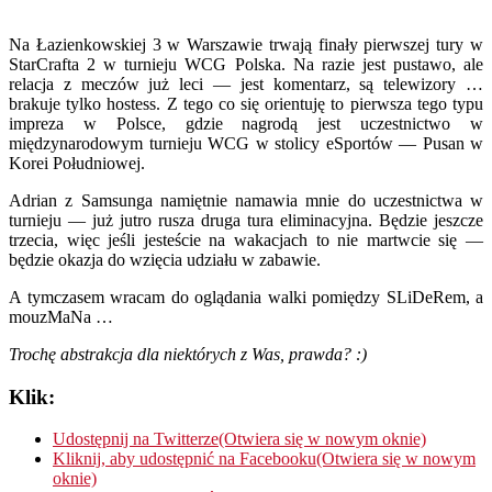
Na Łazienkowskiej 3 w Warszawie trwają finały pierwszej tury w
StarCrafta 2 w turnieju WCG Polska. Na razie jest pustawo, ale
relacja z meczów już leci — jest komentarz, są telewizory …
brakuje tylko hostess. Z tego co się orientuję to pierwsza tego typu
impreza w Polsce, gdzie nagrodą jest uczestnictwo w
międzynarodowym turnieju WCG w stolicy eSportów — Pusan w
Korei Południowej.
Adrian z Samsunga namiętnie namawia mnie do uczestnictwa w
turnieju — już jutro rusza druga tura eliminacyjna. Będzie jeszcze
trzecia, więc jeśli jesteście na wakacjach to nie martwcie się —
będzie okazja do wzięcia udziału w zabawie.
A tymczasem wracam do oglądania walki pomiędzy SLiDeRem, a
mouzMaNa …
Trochę abstrakcja dla niektórych z Was, prawda? :)
Klik:
Udostępnij na Twitterze(Otwiera się w nowym oknie)
Kliknij, aby udostępnić na Facebooku(Otwiera się w nowym
oknie)