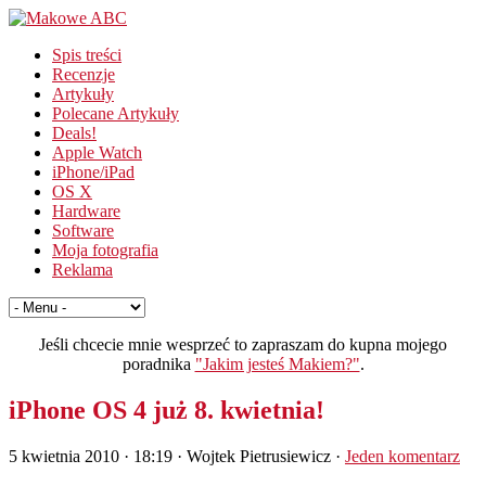
Spis treści
Recenzje
Artykuły
Polecane Artykuły
Deals!
Apple Watch
iPhone/iPad
OS X
Hardware
Software
Moja fotografia
Reklama
Jeśli chcecie mnie wesprzeć to zapraszam do kupna mojego
poradnika
"Jakim jesteś Makiem?"
.
iPhone OS 4 już 8. kwietnia!
5 kwietnia 2010 · 18:19
· Wojtek Pietrusiewicz ·
Jeden komentarz