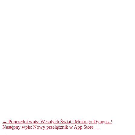
← Poprzedni wpis: Wesołych Świąt i Mokrego Dyngusa!
Następny wpis: Nowy przełącznik w App Store →