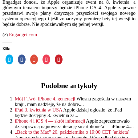
Engadget donosi, że Apple organizuje event na 8. kwietnia, a
głównym tematem imprezy będzie iPhone OS 4. Apple zapewne
przedstawi swoje plany dotyczące przyszłości swojego nowego
systemu operacyjnego i jeśli zobaczymy premierę bety tej wersji to
będzie dobrze. Nie spodziewałbym się pełnej wersji.
(ź)
Engadget.com
Klik:
Udostępnij
Kliknij,
Kliknij,
Kliknij
Udostępniej
na
aby
aby
by
na
Twitterze(Otwiera
udostępnić
udostępnić
udostępnić
Pinterest(Otwiera
się
na
na
w
się
w
Facebooku(Otwiera
Google+
serwisie
w
nowym
się
(Otwiera
Pocket(Otwiera
nowym
oknie)
w
się
się
oknie)
nowym
w
w
Podobne artykuły
oknie)
nowym
nowym
oknie)
oknie)
Mój i Twój iPhone 4. generacji
Wiosna zagościła w naszym
kraju, mam nadzieję, że na dobre....
iPad 3. kwietnia w USA
Apple dzisiaj ogłosiło, że iPad
będzie dostępny 3. kwietnia za...
iPhone 4 i iOS 4 — skrót informacji
Apple zaprezentowało
dzisiaj swoją najnowszą iterację smartphone’a — iPhone 4....
„Back to the Mac” 20. października o 19:00 CET [ankieta]
Apple wysłał zaproszenia na keynote, który odbędzie się za