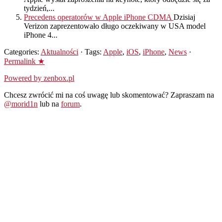
tydzień,...
Precedens operatorów w Apple iPhone CDMA
Dzisiaj
Verizon zaprezentowało długo oczekiwany w USA model
iPhone 4...
Categories:
Aktualności
· Tags:
Apple
,
iOS
,
iPhone
,
News
·
Permalink ★
Powered by zenbox.pl
Chcesz zwrócić mi na coś uwagę lub skomentować? Zapraszam na
@morid1n
lub na
forum
.