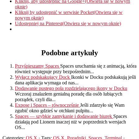
Kliknij, aby udostępnić na Google+(Otwiera się w nowym
oknie)
Kliknij by udostępnić w serwisie Pocket(Otwiera się w
nowym oknie)
Udostępniej na Pinterest(Otwiera się w nowym oknie)
Podobne artykuły
Przyśpieszamy Spaces
Spaces uruchamia się z animacją, która
również występuje przy bezpośrednim...
Wyłącz podskakujący Dock
Ikonki w Docku podskakują jeśli
dana aplikacja wymaga od nas...
Dodawanie pustego pola rozdzielającego ikony w Docku
Wczoraj znalazłem genialną poradę dla osób lubiących
porządek, czyli dla...
Expose i Spaces – równocześnie
Jeśli zdarzyło się Wam
zgubić okno gdzieś w otchłani pulpitu...
Spaces — szybkie zamykanie i dodawanie biurek
Spaces
działają pod Lionem inaczej niż w poprzednich wersjach
OS...
Categories:
OS X
· Tags:
OS X
,
Poradniki
,
Spaces
,
Terminal
·