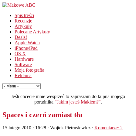
Spis treści
Recenzje
Artykuły
Polecane Artykuły
Deals!
Apple Watch
iPhone/iPad
OS X
Hardware
Software
Moja fotografia
Reklama
Jeśli chcecie mnie wesprzeć to zapraszam do kupna mojego
poradnika
"Jakim jesteś Makiem?"
.
Spaces i czerń zamiast tła
15 lutego 2010 · 16:28
· Wojtek Pietrusiewicz ·
Komentarze: 2