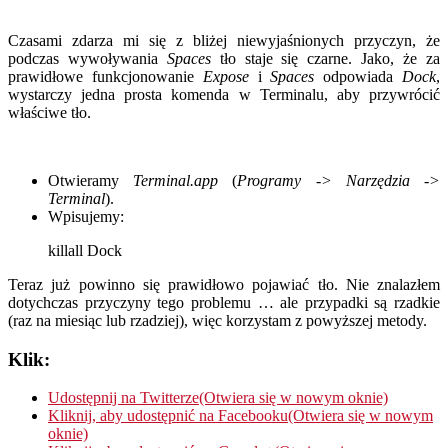
Czasami zdarza mi się z bliżej niewyjaśnionych przyczyn, że
podczas wywoływania
Spaces
tło staje się czarne. Jako, że za
prawidłowe funkcjonowanie
Expose
i
Spaces
odpowiada
Dock
,
wystarczy jedna prosta komenda w Terminalu, aby przywrócić
właściwe tło.
Otwieramy
Terminal.app
(
Programy -> Narzędzia ->
Terminal
).
Wpisujemy:
killall Dock
Teraz już powinno się prawidłowo pojawiać tło. Nie znalazłem
dotychczas przyczyny tego problemu … ale przypadki są rzadkie
(raz na miesiąc lub rzadziej), więc korzystam z powyższej metody.
Klik:
Udostępnij na Twitterze(Otwiera się w nowym oknie)
Kliknij, aby udostępnić na Facebooku(Otwiera się w nowym
oknie)