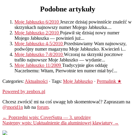
Podobne artykuły
Moje Jabłuszko 6/2010
Jeszcze dzisiaj powinniście znaleźć w
skrzynkach najnowszy numer Mojego Jabłuszka....
Moje Jabłuszko 2/2010
Pojawił się dzisiaj nowy numer
Mojego Jabłuszka — powinień już...
Moje Jabłuszko 4-5/2010
Przedstawiamy Wam najnowszy,
podwójny numer magazynu Moje Jabłuszko. Kwiecień i...
Moje Jabłuszko 7-8/2010
Wczoraj na skrzynki pocztowe
trafiło najnowsze Moje Jabłuszko — wydanie...
Moje Jabłuszko 11/2009
Tradycyjnie głos oddaję
Naczelnemu: Witam, Pierwotnie ten numer miał być...
Categories:
Aktualności
· Tags:
Moje Jabłuszko
·
Permalink ★
Powered by zenbox.pl
Chcesz zwrócić mi na coś uwagę lub skomentować? Zapraszam na
@morid1n
lub na
forum
.
← Poprzedni wpis: CoverSutra — 3. urodziny
Następny wpis: Uaktualnienie dla aluminiowej klawiatury →