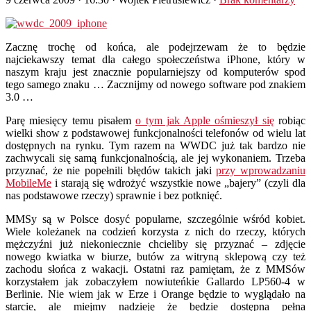
Zacznę trochę od końca, ale podejrzewam że to będzie
najciekawszy temat dla całego społeczeństwa iPhone, który w
naszym kraju jest znacznie popularniejszy od komputerów spod
tego samego znaku … Zacznijmy od nowego software pod znakiem
3.0 …
Parę miesięcy temu pisałem
o tym jak Apple ośmieszył się
robiąc
wielki show z podstawowej funkcjonalności telefonów od wielu lat
dostępnych na rynku. Tym razem na WWDC już tak bardzo nie
zachwycali się samą funkcjonalnością, ale jej wykonaniem. Trzeba
przyznać, że nie popełnili błędów takich jaki
przy wprowadzaniu
MobileMe
i starają się wdrożyć wszystkie nowe „bajery” (czyli dla
nas podstawowe rzeczy) sprawnie i bez potknięć.
MMSy są w Polsce dosyć popularne, szczególnie wśród kobiet.
Wiele koleżanek na codzień korzysta z nich do rzeczy, których
mężczyźni już niekoniecznie chcieliby się przyznać – zdjęcie
nowego kwiatka w biurze, butów za witryną sklepową czy też
zachodu słońca z wakacji. Ostatni raz pamiętam, że z MMSów
korzystałem jak zobaczyłem nowiuteńkie Gallardo LP560-4 w
Berlinie. Nie wiem jak w Erze i Orange będzie to wyglądało na
starcie, ale miejmy nadzieję że będzie dostępna pełna