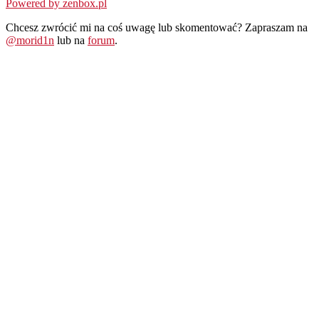
Powered by zenbox.pl
Chcesz zwrócić mi na coś uwagę lub skomentować? Zapraszam na
@morid1n
lub na
forum
.