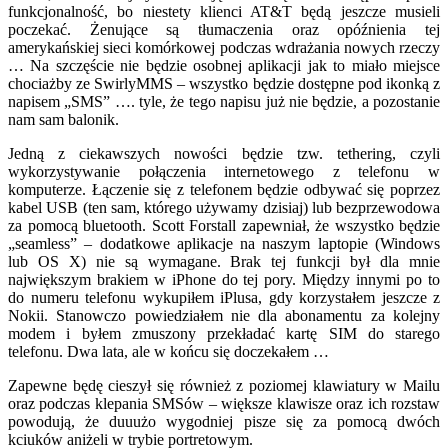
funkcjonalność, bo niestety klienci AT&T będą jeszcze musieli
poczekać. Żenujące są tłumaczenia oraz opóźnienia tej
amerykańskiej sieci komórkowej podczas wdrażania nowych rzeczy
… Na szczęście nie będzie osobnej aplikacji jak to miało miejsce
chociażby ze SwirlyMMS – wszystko będzie dostępne pod ikonką z
napisem „SMS” …. tyle, że tego napisu już nie będzie, a pozostanie
nam sam balonik.
Jedną z ciekawszych nowości będzie tzw. tethering, czyli
wykorzystywanie połączenia internetowego z telefonu w
komputerze. Łączenie się z telefonem będzie odbywać się poprzez
kabel USB (ten sam, którego używamy dzisiaj) lub bezprzewodowa
za pomocą bluetooth. Scott Forstall zapewniał, że wszystko będzie
„seamless” – dodatkowe aplikacje na naszym laptopie (Windows
lub OS X) nie są wymagane. Brak tej funkcji był dla mnie
największym brakiem w iPhone do tej pory. Między innymi po to
do numeru telefonu wykupiłem iPlusa, gdy korzystałem jeszcze z
Nokii. Stanowczo powiedziałem nie dla abonamentu za kolejny
modem i byłem zmuszony przekładać kartę SIM do starego
telefonu. Dwa lata, ale w końcu się doczekałem …
Zapewne będę cieszył się również z poziomej klawiatury w Mailu
oraz podczas klepania SMSów – większe klawisze oraz ich rozstaw
powodują, że duuużo wygodniej pisze się za pomocą dwóch
kciuków aniżeli w trybie portretowym.