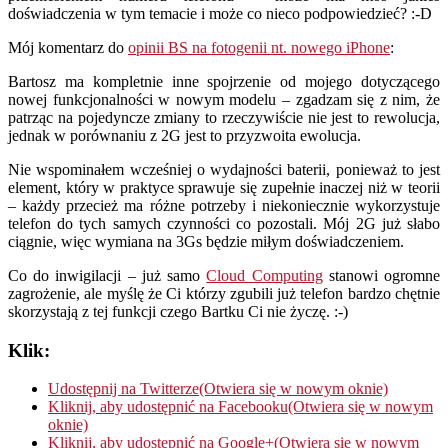
doświadczenia w tym temacie i może co nieco podpowiedzieć? :-D
Mój komentarz do
opinii BS na fotogenii nt. nowego iPhone
:
Bartosz ma kompletnie inne spojrzenie od mojego dotyczącego
nowej funkcjonalności w nowym modelu – zgadzam się z nim, że
patrząc na pojedyncze zmiany to rzeczywiście nie jest to rewolucja,
jednak w porównaniu z 2G jest to przyzwoita ewolucja.
Nie wspominałem wcześniej o wydajności baterii, ponieważ to jest
element, który w praktyce sprawuje się zupełnie inaczej niż w teorii
– każdy przecież ma różne potrzeby i niekoniecznie wykorzystuje
telefon do tych samych czynności co pozostali. Mój 2G już słabo
ciągnie, więc wymiana na 3Gs będzie miłym doświadczeniem.
Co do inwigilacji – już samo
Cloud Computing
stanowi ogromne
zagrożenie, ale myślę że Ci którzy zgubili już telefon bardzo chętnie
skorzystają z tej funkcji czego Bartku Ci nie życzę. :-)
Klik:
Udostępnij na Twitterze(Otwiera się w nowym oknie)
Kliknij, aby udostępnić na Facebooku(Otwiera się w nowym
oknie)
Kliknij, aby udostępnić na Google+(Otwiera się w nowym