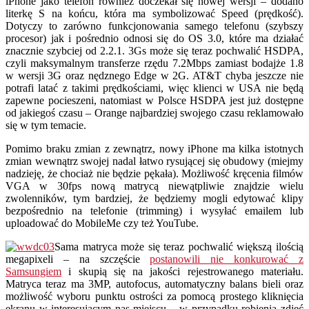
iPhone jako telefon również doczekał się nowej wersji – dodano
literkę S na końcu, która ma symbolizować Speed (prędkość).
Dotyczy to zarówno funkcjonowania samego telefonu (szybszy
procesor) jak i pośrednio odnosi się do OS 3.0, które ma działać
znacznie szybciej od 2.2.1. 3Gs może się teraz pochwalić HSDPA,
czyli maksymalnym transferze rzędu 7.2Mbps zamiast bodajże 1.8
w wersji 3G oraz nędznego Edge w 2G. AT&T chyba jeszcze nie
potrafi latać z takimi prędkościami, więc klienci w USA nie będą
zapewne pocieszeni, natomiast w Polsce HSDPA jest już dostępne
od jakiegoś czasu – Orange najbardziej swojego czasu reklamowało
się w tym temacie.
Pomimo braku zmian z zewnątrz, nowy iPhone ma kilka istotnych
zmian wewnątrz swojej nadal łatwo rysującej się obudowy (miejmy
nadzieję, że chociaż nie będzie pękała). Możliwość kręcenia filmów
VGA w 30fps nową matrycą niewątpliwie znajdzie wielu
zwolenników, tym bardziej, że będziemy mogli edytować klipy
bezpośrednio na telefonie (trimming) i wysyłać emailem lub
uploadować do MobileMe czy też YouTube.
Sama matryca może się teraz pochwalić większą ilością
megapixeli – na szczęście
postanowili nie konkurować z
Samsungiem
i skupią się na jakości rejestrowanego materiału.
Matryca teraz ma 3MP, autofocus, automatyczny balans bieli oraz
możliwość wyboru punktu ostrości za pomocą prostego kliknięcia
ekranu w interesującym nas miejscu – w przypadku robienia zdjęć