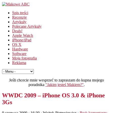
Spis treści
Recenzje
Artykuły
Polecane Artykuły
Deals!
Apple Watch
iPhone/iPad
OS X
Hardware
Software
Moja fotografia
Reklama
Jeśli chcecie mnie wesprzeć to zapraszam do kupna mojego
poradnika
"Jakim jesteś Makiem?"
.
WWDC 2009 – iPhone OS 3.0 & iPhone
3Gs
9 czerwca 2009 · 16:30
· Wojtek Pietrusiewicz ·
Brak komentarzy