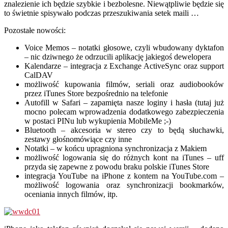
znalezienie ich będzie szybkie i bezbolesne. Niewątpliwie będzie się
to świetnie spisywało podczas przeszukiwania setek maili …
Pozostałe nowości:
Voice Memos – notatki głosowe, czyli wbudowany dyktafon
– nic dziwnego że odrzucili aplikację jakiegoś dewelopera
Kalendarze – integracja z Exchange ActiveSync oraz support
CalDAV
możliwość kupowania filmów, seriali oraz audiobooków
przez iTunes Store bezpośrednio na telefonie
Autofill w Safari – zapamięta nasze loginy i hasła (tutaj już
mocno polecam wprowadzenia dodatkowego zabezpieczenia
w postaci PINu lub wykupienia MobileMe ;-)
Bluetooth – akcesoria w stereo czy to będą słuchawki,
zestawy głośnomówiące czy inne
Notatki – w końcu upragniona synchronizacja z Makiem
możliwość logowania się do różnych kont na iTunes – uff
przyda się zapewne z powodu braku polskie iTunes Store
integracja YouTube na iPhone z kontem na YouTube.com –
możliwość logowania oraz synchronizacji bookmarków,
oceniania innych filmów, itp.