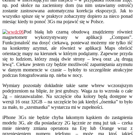
np. pod słońce na zacieniony dom (na nim ustawiamy ostrość)
zostanie zastosowana automatyczna korekcja ekspozycji. Jak to
wszystko spisze się w praktyce zobaczymy dopiero za nieco ponad
miesiąc kiedy to ponoć 3Gs ma pojawić się w Polsce.
Pod białą lub czarną obudową znajdziemy również
magnetometr wykorzystywany w aplikacji „Compass”.
Funkcjonalość ma dosyć ciekawą, ponieważ możemy nie tylko iść
na konkretny azymut, ale również w aplikacji Maps obrócić
orientację mapy na kierunek w którym podążamy. Zapewne przyda
się to ludziom, którzy znają dwie strony – lewą oraz „tą drugą
lewą”. Ciekaw jestem czy będzie możliwość zapamiętania azymutu
w danym momencie w czasie – byłoby to szczególnie atrakcyjne
podczas fotografowania np. nieba w nocy.
Wymiary pozostały dokładnie takie same wbrew wczorajszym
podejrzeniom na blipie, że jest grubszy. Waga za to wzrosła o całe
2g – niezauważalne. Na szczęście oba kolory będą dostępne w
wersji 16 oraz 32GB – na szczęście bo jak kiedyś „ósemka” to było
za mało, to „szestnastka” wystarcza mi w zupełności.
iPhone 3Gs nie będzie chyba łakomym kąskiem do zastąpienia
modelu 3G, ale dla posiadaczy 2G łącznie ze mną już tak – czeka
mnie niestety zmiana operatora na Erę lub Orange wraz z
przeniesieniem numeru telefonu – może ma ktoś jakieś