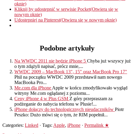
oknie)
Kliknij by udostępnić w serwisie Pocket(Otwiera się w
nowym oknie)
Udostępniej na Pinterest(Otwiera się w nowym oknie)
Podobne artykuły
Na WWDC 2011 nie będzie iPhone 5
Chyba już wszyscy już
o tym zdążyli napisać, prócz mnie,...
WWDC 2009 – MacBook 13", 15" oraz MacBook Pro 17"
Phil na początku WWDC 2009 przedstawił nam nowego
MacBooka Pro...
Me.com dla iPhone
Apple w końcu zmodyfikowało wygląd
witryny Me.com oglądanej z poziomu...
Ceny iPhone 4 w Plus GSM
Z góry przepraszam za
podżeganie do nabycia telefonu w Plusie!...
iPhone dołączy do technologicznych nieudaczników
Piotr
Peszko: Dużo mówi się o tym, że RIM popełnił...
Categories:
Linked
· Tags:
Apple
,
iPhone
·
Permalink ★