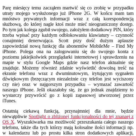
Parę miesięcy temu zacząłem martwić się co zrobię w przypadku
utraty mojego wysłużonego już iPhone 2G. W końcu mam tam
mnóstwo prywatnych informacji wraz z całą korespondencją
służbową, do której nagle ktoś może mieć nieograniczony dostęp.
Po tym jak kolega zgubił swojego, założyłem dodatkowy PIN, który
trzeba wpisać przy każdym odblokowaniu klawiatury – czynność
conajmniej denerwująca. Scott przy dość dużym aplauzie
zapowiedział nową funkcję dla abonentów MobileMe – Find My
iPhone. Polega ona na zalogowaniu się do swojego konta z
poziomu jakiejkolwiek przeglądarki internetowej i sprawdzeniu na
mapie w stylu Google Maps gdzie nasz telefon aktualnie się
znajduje. Możemy również zdalnie wyświetlić dowolną treść na
ekranie telefonu wraz z dwuminutowym, irytującym sygnałem
dźwiękowym (brzęczącym niezależnie czy telefon jest wyciszony
czy nie) oraz w najgorszym przypadku – wymazać zawartość
naszego iPhone. Jeśli okazałoby się, że go jednak znajdziemy to
wystarczy przywrócić go z kopii zapasowej utworzonej przez
iTunes.
Ostatnią ciekawą funkcją, przynajmniej dla mnie, będzie
niewątpliwie
Spotlight o zbliżonej funkcjonalności do tej znanaej z
OS X
. Wyszukiwarka ma możliwość przeszukania całego naszego
telefonu, także dla tych którzy mają kolosalne ilości informacji np.
w kalendarzu lub po prostu kilka stron dodatkowych aplikacji,